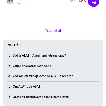
29 kr
49 kr
ALA
Levertest
Trustpilot
INNEHÅLL
Vad är ALAT – Alaninaminotransferas?
Varför analyserar man ALAT
Vad kan ett förhöjt värde av ALAT innebära?
Om ALAT och ASAT
Orsak till inflammerad eller irriterad lever: