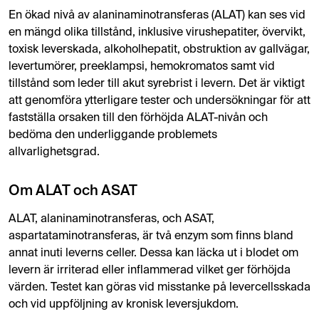
En ökad nivå av alaninaminotransferas (ALAT) kan ses vid
en mängd olika tillstånd, inklusive virushepatiter, övervikt,
toxisk leverskada, alkoholhepatit, obstruktion av gallvägar,
levertumörer, preeklampsi, hemokromatos samt vid
tillstånd som leder till akut syrebrist i levern. Det är viktigt
att genomföra ytterligare tester och undersökningar för att
fastställa orsaken till den förhöjda ALAT-nivån och
bedöma den underliggande problemets
allvarlighetsgrad.
Om ALAT och ASAT
ALAT, alaninaminotransferas, och ASAT,
aspartataminotransferas, är två enzym som finns bland
annat inuti leverns celler. Dessa kan läcka ut i blodet om
levern är irriterad eller inflammerad vilket ger förhöjda
värden. Testet kan göras vid misstanke på levercellsskada
och vid uppföljning av kronisk leversjukdom.