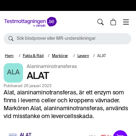
10%
TESTM10
Sök blodprover eller MR-undersökningar
Hem
Fakta & Råd
Markörer
Levern
ALAT
Alaninaminotransferas
ALA
ALAT
Publicerad
26 januari 2023
Alat, alaninaminotransferas, är ett enzym som
finns i leverns celler och kroppens vävnader.
Markören Alat, alaninaminotransferas, används
vid misstanke om levercellsskada.
ALAT