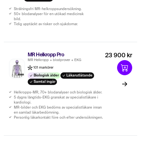
Strålningsfri MR-helkroppsundersökning.
50+ blodanalyser för en utökad medicinsk
bild.
Tidig upptäckt av risker och sjukdomar.
MR Helkropp Pro
23 900 kr
MR Helkropp + blodprover + EKG
101 markörer
Biologisk ålder
Läkarutlåtande
Samtal ingår
Helkropps-MR, 70+ blodanalyser och biologisk ålder.
5 dygns långtids-EKG granskat av specialistläkare i
kardiologi.
MR-bilder och EKG bedöms av specialistläkare innan
en samlad läkarbedömning.
Personlig läkarkontakt före och efter undersökningen.