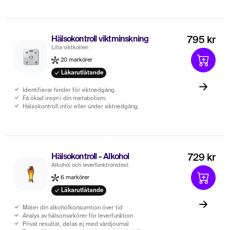
Hälsokontroll viktminskning
795 kr
Lilla viktkollen
20 markörer
Läkarutlåtande
Identifierar hinder för viktnedgång.
Få ökad insyn i din metabolism.
Hälsokontroll inför eller under viktnedgång.
Hälsokontroll - Alkohol
729 kr
Alkohol och leverfunktionstest
6 markörer
Läkarutlåtande
Mäter din alkoholkonsumtion över tid
Analys av hälsomarkörer för leverfunktion
Privat resultat, delas ej med vårdjournal