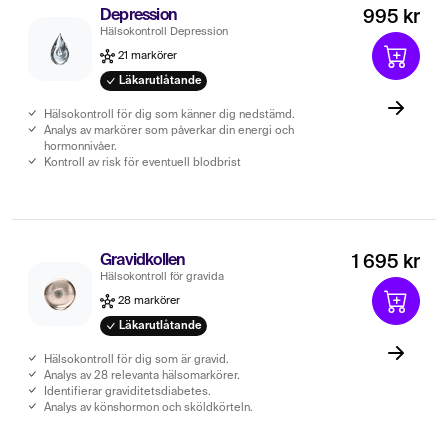
Depression
995 kr
Hälsokontroll Depression
21 markörer
Läkarutlåtande
Hälsokontroll för dig som känner dig nedstämd.
Analys av markörer som påverkar din energi och
hormonnivåer.
Kontroll av risk för eventuell blodbrist
Gravidkollen
1 695 kr
Hälsokontroll för gravida
28 markörer
Läkarutlåtande
Hälsokontroll för dig som är gravid.
Analys av 28 relevanta hälsomarkörer.
Identifierar graviditetsdiabetes.
Analys av könshormon och sköldkörteln.