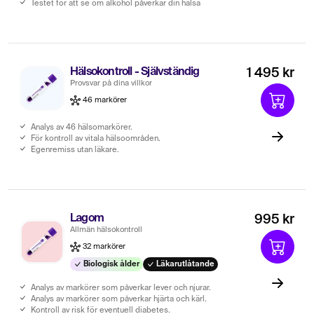
Testet för att se om alkohol påverkar din hälsa
Hälsokontroll - Självständig
1 495 kr
Provsvar på dina villkor
46 markörer
Analys av 46 hälsomarkörer.
För kontroll av vitala hälsoområden.
Egenremiss utan läkare.
Lagom
995 kr
Allmän hälsokontroll
32 markörer
Biologisk ålder
Läkarutlåtande
Analys av markörer som påverkar lever och njurar.
Analys av markörer som påverkar hjärta och kärl.
Kontroll av risk för eventuell diabetes.