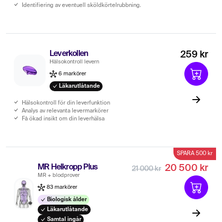
Identifiering av eventuell sköldkörtelrubbning.
Leverkollen
259 kr
Hälsokontroll levern
6 markörer
Läkarutlåtande
Hälsokontroll för din leverfunktion
Analys av relevanta levermarkörer
Få ökad insikt om din leverhälsa
SPARA 500 kr
MR Helkropp Plus
20 500 kr
21 000 kr
MR + blodprover
83 markörer
Biologisk ålder
Läkarutlåtande
Samtal ingår