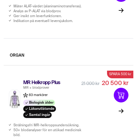
Mäter ALAT-värdet (alaninaminotransferas).
Analys av P-ALAT via blodprov.
Ger insikt om leverfunktionen.
Indikation på eventuell leversjukdom.
ORGAN
SPARA 500 kr
MR Helkropp Plus
20 500 kr
21 000 kr
MR + blodprover
83 markörer
Biologisk ålder
Läkarutlåtande
Samtal ingår
Strålningsfri MR-helkroppsundersökning.
50+ blodanalyser för en utökad medicinsk
bild.