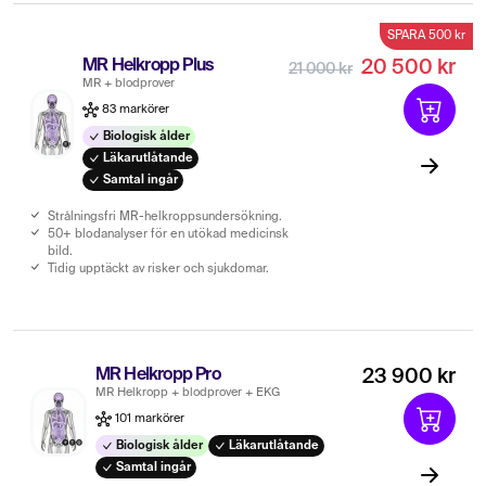
SPARA 500 kr
MR Helkropp Plus
20 500 kr
21 000 kr
MR + blodprover
83 markörer
Biologisk ålder
Läkarutlåtande
Samtal ingår
Strålningsfri MR-helkroppsundersökning.
50+ blodanalyser för en utökad medicinsk
bild.
Tidig upptäckt av risker och sjukdomar.
MR Helkropp Pro
23 900 kr
MR Helkropp + blodprover + EKG
101 markörer
Biologisk ålder
Läkarutlåtande
Samtal ingår