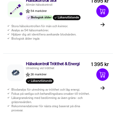
Hälsokontroll Stor
1 895 kr
Allmän hälsokontroll
54 markörer
Biologisk ålder
Läkarutlåtande
Stora hälsokontrollen för män och kvinnor.
Analys av 54 hälsomarkörer.
Hjälper dig att identifiera avvikande blodvärden.
Biologisk ålder ingår.
Hälsokontroll Trötthet & Energi
1 395 kr
Utredning vid trötthet
26 markörer
Läkarutlåtande
Blodanalys för utredning av trötthet och låg energi.
Fokus på vanliga och behandlingsbara orsaker till trötthet.
Läkargranskning med bedömning av även gräns- och
gråzonsvärden.
Rekommendationer för nästa steg baserat på dina
provsvar.