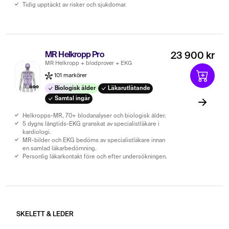
Tidig upptäckt av risker och sjukdomar.
MR Helkropp Pro
23 900 kr
MR Helkropp + blodprover + EKG
101 markörer
Biologisk ålder
Läkarutlåtande
Samtal ingår
Helkropps-MR, 70+ blodanalyser och biologisk ålder.
5 dygns långtids-EKG granskat av specialistläkare i
kardiologi.
MR-bilder och EKG bedöms av specialistläkare innan
en samlad läkarbedömning.
Personlig läkarkontakt före och efter undersökningen.
SKELETT & LEDER