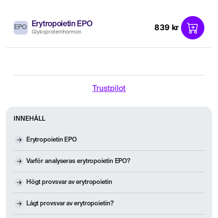
Erytropoietin EPO
839 kr
EPO
Glykoproteinhormon
Trustpilot
INNEHÅLL
Erytropoietin EPO
Varför analyseras erytropoietin EPO?
Högt provsvar av erytropoietin
Lågt provsvar av erytropoietin?