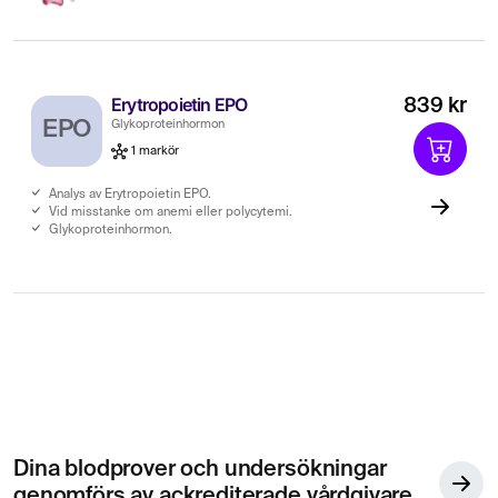
Erytropoietin EPO
839 kr
EPO
Glykoproteinhormon
1 markör
Analys av Erytropoietin EPO.
Vid misstanke om anemi eller polycytemi.
Glykoproteinhormon.
Dina blodprover och undersökningar
genomförs av ackrediterade vårdgivare