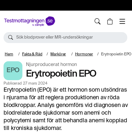
10%
TESTM10
Sök blodprover eller MR-undersökningar
Hem
Fakta & Råd
Markörer
Hormoner
Erytropoietin EPO
Njurproducerat hormon
EPO
Erytropoietin EPO
Publicerad
27 mars 2024
Erytropoietin (EPO) är ett hormon som utsöndras
i njurarna för att reglera produktionen av röda
blodkroppar. Analys genomförs vid diagnosen av
blodrelaterade sjukdomar som anemi och
polycytemi samt för att behandla anemi kopplad
till kroniska sjukdomar.