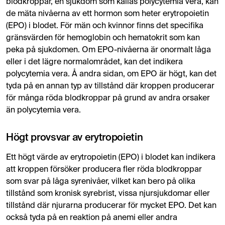
blodkroppar, en sjukdom som kallas polycytemia vera, kan
de mäta nivåerna av ett hormon som heter erytropoietin
(EPO) i blodet. För män och kvinnor finns det specifika
gränsvärden för hemoglobin och hematokrit som kan
peka på sjukdomen. Om EPO-nivåerna är onormalt låga
eller i det lägre normalområdet, kan det indikera
polycytemia vera. Å andra sidan, om EPO är högt, kan det
tyda på en annan typ av tillstånd där kroppen producerar
för många röda blodkroppar på grund av andra orsaker
än polycytemia vera.
Högt provsvar av erytropoietin
Ett högt värde av erytropoietin (EPO) i blodet kan indikera
att kroppen försöker producera fler röda blodkroppar
som svar på låga syrenivåer, vilket kan bero på olika
tillstånd som kronisk syrebrist, vissa njursjukdomar eller
tillstånd där njurarna producerar för mycket EPO. Det kan
också tyda på en reaktion på anemi eller andra