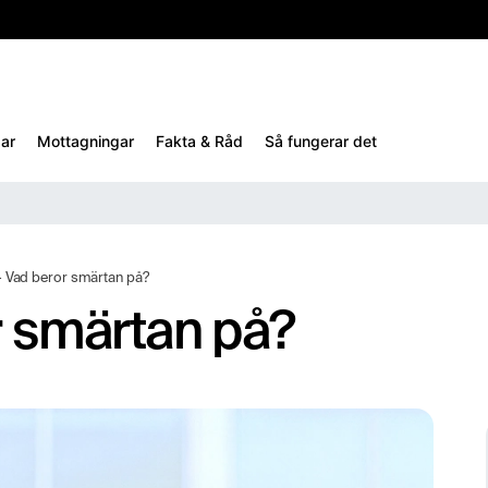
10%
TESTM10
ar
Mottagningar
Fakta & Råd
Så fungerar det
 – Vad beror smärtan på?
or smärtan på?