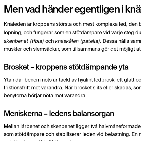
Men vad händer egentligen i knä
Knäleden är kroppens största och mest komplexa led, den b
löpning, och fungerar som en stötdämpare vid varje steg du
skenbenet (tibia)
knäskålen (patella)
och
. Dessa hålls sam
muskler och slemsäckar, som tillsammans gör det möjligt att 
Brosket – kroppens stötdämpande yta
Ytan där benen möts är täckt av hyalint ledbrosk, ett glatt 
friktionsfritt mot varandra. När brosket slits eller skadas, 
benytorna börjar nöta mot varandra.
Meniskerna – ledens balansorgan
Mellan lårbenet och skenbenet ligger två halvmåneformade b
som stötdämpare och stabiliserar leden vid belastning. En