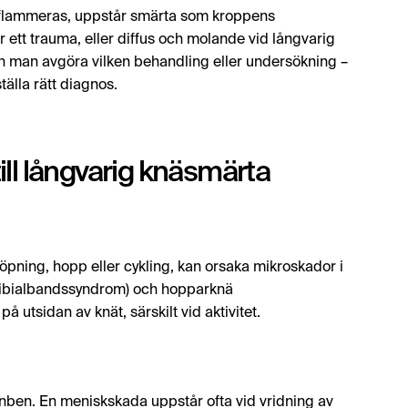
inflammeras, uppstår smärta som kroppens
 ett trauma, eller diffus och molande vid långvarig
an man avgöra vilken behandling eller undersökning –
tälla rätt diagnos.
ll långvarig knäsmärta
öpning, hopp eller cykling, kan orsaka mikroskador i
iotibialbandssyndrom) och hopparknä
å utsidan av knät, särskilt vid aktivitet.
ben. En meniskskada uppstår ofta vid vridning av