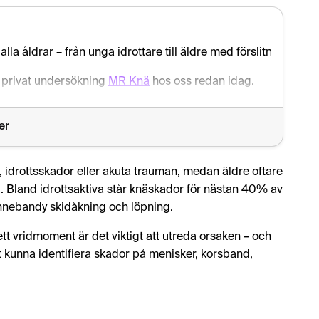
lla åldrar – från unga idrottare till äldre med förslitningsbe
n privat undersökning
MR Knä
hos oss redan idag.
er
 idrottsskador eller akuta trauman, medan äldre oftare
. Bland idrottsaktiva står knäskador för nästan 40% av
 innebandy skidåkning och löpning.
 vridmoment är det viktigt att utreda orsaken – och
t kunna identifiera skador på menisker, korsband,