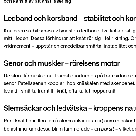
och känsla av att knät låser sig.
Ledband och korsband – stabilitet och kon
Knäleden stabiliseras av fyra stora ledband: två kollateral
mitt i leden. Dessa förhindrar att knät rör sig i fel riktning. Om
vridmoment – uppstår en omedelbar smärta, instabilitet och
Senor och muskler – rörelsens motor
De stora lårmusklerna, främst quadriceps på framsidan och h
senor. Patellasenan kopplar ihop knäskålen med skenbenet. 
leda till smärta framtill i knät, ofta kallat hopparknä.
Slemsäckar och ledvätska – kroppens nat
Runt knät finns flera små slemsäckar (bursor) som minskar 
bursit
belastning kan dessa bli inflammerade – en
– vilket 