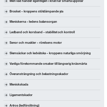
Men vad händer egentligen i knät när smärta uppstår
Brosket – kroppens stötdämpande yta
Meniskerna – ledens balansorgan
Ledband och korsband – stabilitet och kontroll
Senor och muskler – rörelsens motor
Slemsäckar och ledvätska – kroppens naturliga smörjning
Vanliga förekommande orsaker till långvarig knäsmärta
Överansträngning och belastningsskador
Meniskskada
Ligamentskador
Artros (ledförslitning)