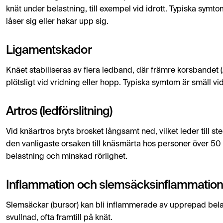
knät under belastning, till exempel vid idrott. Typiska symto
låser sig eller hakar upp sig.
Ligamentskador
Knäet stabiliseras av flera ledband, där främre korsbandet 
plötsligt vid vridning eller hopp. Typiska symtom är smäll vid 
Artros (ledförslitning)
Vid knäartros bryts brosket långsamt ned, vilket leder till s
den vanligaste orsaken till knäsmärta hos personer över 50 
belastning och minskad rörlighet.
Inflammation och slemsäcksinflammation (
Slemsäckar (bursor) kan bli inflammerade av upprepad belastn
svullnad, ofta framtill på knät.