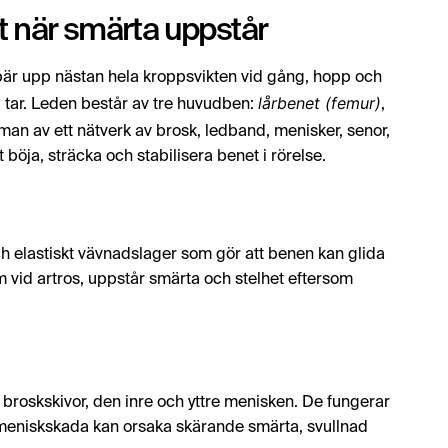
t när smärta uppstår
är upp nästan hela kroppsvikten vid gång, hopp och
lårbenet (femur)
 tar. Leden består av tre huvudben:
,
man av ett nätverk av brosk, ledband, menisker, senor,
böja, sträcka och stabilisera benet i rörelse.
och elastiskt vävnadslager som gör att benen kan glida
som vid artros, uppstår smärta och stelhet eftersom
roskskivor, den inre och yttre menisken. De fungerar
 meniskskada kan orsaka skärande smärta, svullnad