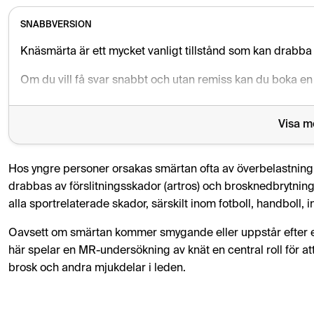
SNABBVERSION
Knäsmärta är ett mycket vanligt tillstånd som kan drabba a
Om du vill få svar snabbt och utan remiss kan du boka e
Visa m
Hos yngre personer orsakas smärtan ofta av överbelastning,
drabbas av förslitningsskador (artros) och brosknedbrytning
alla sportrelaterade skador, särskilt inom fotboll, handboll,
Oavsett om smärtan kommer smygande eller uppstår efter ett
här spelar en MR-undersökning av knät en central roll för at
brosk och andra mjukdelar i leden.