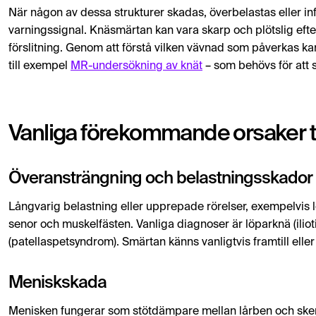
När någon av dessa strukturer skadas, överbelastas eller 
varningssignal. Knäsmärtan kan vara skarp och plötslig efter
förslitning. Genom att förstå vilken vävnad som påverkas k
till exempel
MR-undersökning av knät
– som behövs för att s
Vanliga förekommande orsaker ti
Överansträngning och belastningsskador
Långvarig belastning eller upprepade rörelser, exempelvis l
senor och muskelfästen. Vanliga diagnoser är löparknä (il
(patellaspetsyndrom). Smärtan känns vanligtvis framtill eller p
Meniskskada
Menisken fungerar som stötdämpare mellan lårben och sken