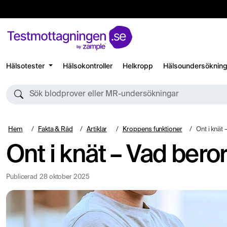
Hälsotester
Hälsokontroller
Helkropp
Hälsoundersökning
Sök blodprover eller MR-undersökningar
Hem
Fakta & Råd
Artiklar
Kroppens funktioner
Ont i knät
Ont i knät – Vad ber
Publicerad
28 oktober 2025