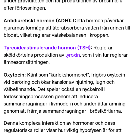
under graviditeten och för produktionen av bröstmjölk
efter förlossningen.
Antidiuretiskt hormon (ADH):
Detta hormon påverkar
njurarnas förmåga att återabsorbera vatten från urinen till
blodet, vilket reglerar vätskebalansen i kroppen.
Tyreoideastimulerande hormon (TSH)
:
Reglerar
sköldkörtelns produktion av
tyroxin
, som i sin tur reglerar
ämnesomsättningen.
Oxytocin:
Känt som "kärlekshormonet", frigörs oxytocin
vid beröring och ökar känslor av njutning, lugn och
välbefinnande. Det spelar också en nyckelroll i
förlossningsprocessen genom att inducera
sammandragningar i livmodern och underlättar amning
genom att främja sammandragningar i bröstkörtlarna.
Denna komplexa interaktion av hormoner och dess
regulatoriska roller visar hur viktig hypofysen är för att