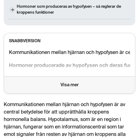
Hormoner som produceras av hypofysen – så reglerar de
kroppens funktioner
SNABBVERSION
Kommunikationen mellan hjärnan och hypofysen är central 
Hormoner producerade av hypofysen och deras funkti
Endorfiner: Naturliga smärtlindrare och humörhöjare so
Visa mer
Tillväxthormon: Avgörande för tillväxt hos barn oc
Prolaktin: Nödvändigt för tillväxt av mjölkkörtlarna u
Kommunikationen mellan hjärnan och hypofysen är av
central betydelse för att upprätthålla kroppens
Antidiuretiskt hormon (ADH): Påverkar njurarnas förm
hormonella balans. Hypotalamus, som är en region i
hjärnan, fungerar som en informationscentral som tar
Tyreoideastimulerande hormon (TSH): Reglerar sköldk
emot signaler från resten av hjärnan om kroppens alla