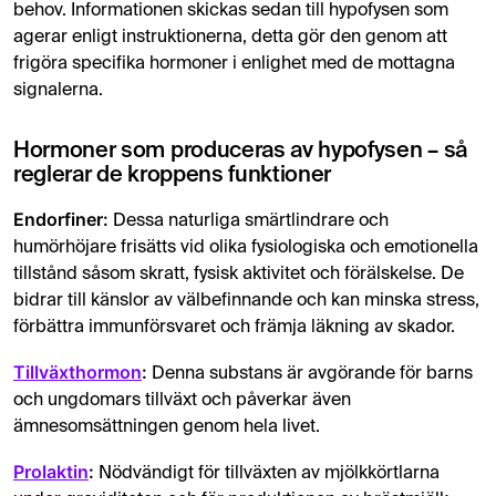
Oxytocin: Känt som "kärlekshormonet", ökar känslor a
behov. Informationen skickas sedan till hypofysen som
agerar enligt instruktionerna, detta gör den genom att
Hypofysen är avgörande för kroppens funktioner, från till
frigöra specifika hormoner i enlighet med de mottagna
signalerna.
Hormoner som produceras av hypofysen – så
reglerar de kroppens funktioner
Endorfiner:
Dessa naturliga smärtlindrare och
humörhöjare frisätts vid olika fysiologiska och emotionella
tillstånd såsom skratt, fysisk aktivitet och förälskelse. De
bidrar till känslor av välbefinnande och kan minska stress,
förbättra immunförsvaret och främja läkning av skador.
Tillväxthormon
:
Denna substans är avgörande för barns
och ungdomars tillväxt och påverkar även
ämnesomsättningen genom hela livet.
Prolaktin
:
Nödvändigt för tillväxten av mjölkkörtlarna