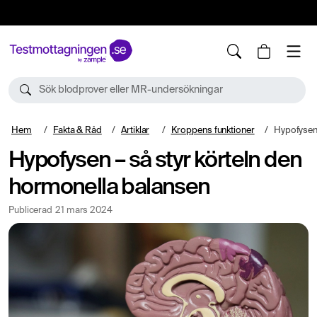
10%
TESTM10
Sök blodprover eller MR-undersökningar
Hem
Fakta & Råd
Artiklar
Kroppens funktioner
Hypofysen – så 
Hypofysen – så styr körteln den
hormonella balansen
Publicerad
21 mars 2024