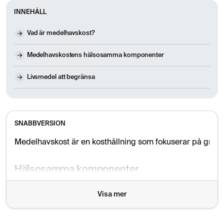
INNEHÅLL
Vad är medelhavskost?
Medelhavskostens hälsosamma komponenter
Livsmedel att begränsa
SNABBVERSION
Medelhavskost är en kosthållning som fokuserar på grönsake
Hälsosamma komponenter
Grönsaker, frukt och bär
Visa mer
Baljväxter och rotfrukter