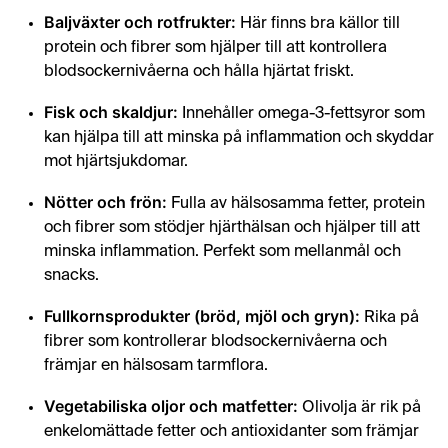
Medelhavskosten stödjer en hälsosam livsstil och minskar
Baljväxter och rotfrukter:
Här finns bra källor till
protein och fibrer som hjälper till att kontrollera
blodsockernivåerna och hålla hjärtat friskt.
Fisk och skaldjur:
Innehåller omega-3-fettsyror som
kan hjälpa till att minska på inflammation och skyddar
mot hjärtsjukdomar.
Nötter och frön:
Fulla av hälsosamma fetter, protein
och fibrer som stödjer hjärthälsan och hjälper till att
minska inflammation. Perfekt som mellanmål och
snacks.
Fullkornsprodukter (bröd, mjöl och gryn):
Rika på
fibrer som kontrollerar blodsockernivåerna och
främjar en hälsosam tarmflora.
Vegetabiliska oljor och matfetter:
Olivolja är rik på
enkelomättade fetter och antioxidanter som främjar