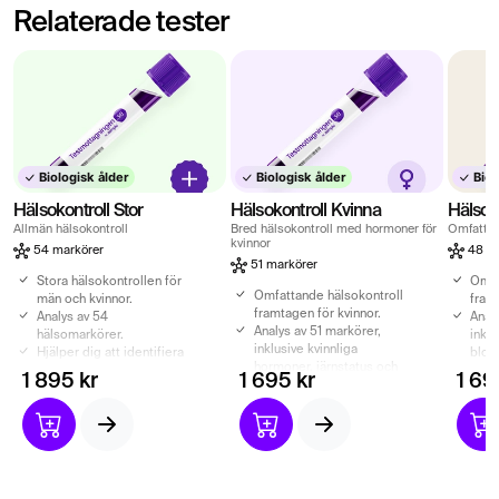
Relaterade tester
Biologisk ålder
Biologisk ålder
Biol
Hälsokontroll Stor
Hälsokontroll Kvinna
Hälsok
Allmän hälsokontroll
Bred hälsokontroll med hormoner för
Omfattan
kvinnor
54 markörer
48 ma
51 markörer
Stora hälsokontrollen för
Omfa
Omfattande hälsokontroll
män och kvinnor.
fram
framtagen för kvinnor.
Analys av 54
Anal
Analys av 51 markörer,
hälsomarkörer.
inkl
inklusive kvinnliga
Hjälper dig att identifiera
blod
hormoner, järnstatus och
avvikande blodvärden.
och 
1 895 kr
1 695 kr
1 69
sköldkörtel.
Biologisk ålder ingår.
Hjäl
Hjälper dig att upptäcka
avvi
avvikande blodvärden och
riskf
riskfaktorer.
Biol
Biologisk ålder och
läkar
läkarutlåtande ingår.