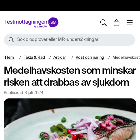
10%
TESTM10
Sök blodprover eller MR-undersökningar
Hem
Fakta & Råd
Artiklar
Kost och näring
Medelhavskosten som min
Medelhavskosten som minskar
risken att drabbas av sjukdom
Publicerad
8 juli 2024