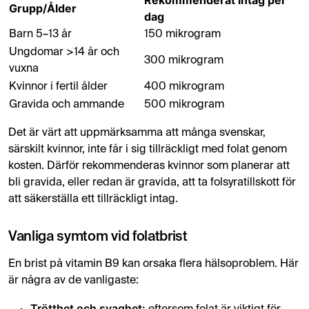
Rekommenderat intag per
Grupp/Ålder
dag
Barn 5–13 år
150 mikrogram
Ungdomar >14 år och
300 mikrogram
vuxna
Kvinnor i fertil ålder
400 mikrogram
Gravida och ammande
500 mikrogram
Det är värt att uppmärksamma att många svenskar,
särskilt kvinnor, inte får i sig tillräckligt med folat genom
kosten. Därför rekommenderas kvinnor som planerar att
bli gravida, eller redan är gravida, att ta folsyratillskott för
att säkerställa ett tillräckligt intag.
Vanliga symtom vid folatbrist
En brist på vitamin B9 kan orsaka flera hälsoproblem. Här
är några av de vanligaste:
Trötthet och svaghet: