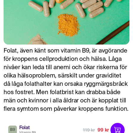
Folat, även känt som vitamin B9, är avgörande
för kroppens cellproduktion och hälsa. Låga
nivåer kan leda till anemi och ökar riskerna för
olika hälsoproblem, särskilt under graviditet
då låga folathalter kan orsaka ryggmärgsbråck
hos fostret. Men folatbrist kan drabba både
män och kvinnor i alla åldrar och är kopplat till
flera symtom som påverkar kroppens funktion.
Folat
99 kr
119 kr
B9
Vitamin B9