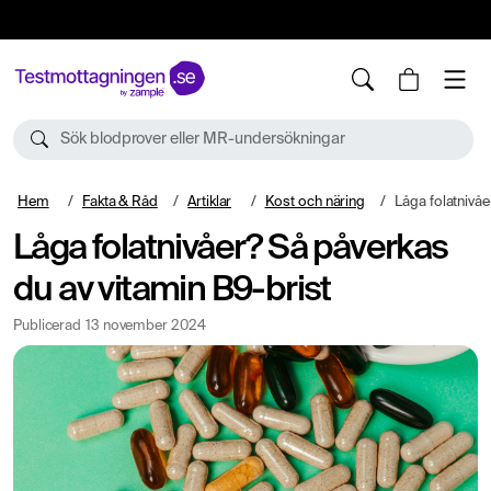
10%
TESTM10
Sök blodprover eller MR-undersökningar
Hem
Fakta & Råd
Artiklar
Kost och näring
Låga folatnivåer? Så p
Låga folatnivåer? Så påverkas
du av vitamin B9-brist
Publicerad
13 november 2024