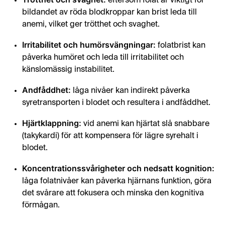
eftersom folat är viktigt för
bildandet av röda blodkroppar kan brist leda till
anemi, vilket ger trötthet och svaghet.
Irritabilitet och humörsvängningar:
folatbrist kan
påverka humöret och leda till irritabilitet och
känslomässig instabilitet.
Andfåddhet:
låga nivåer kan indirekt påverka
syretransporten i blodet och resultera i andfåddhet.
Hjärtklappning:
vid anemi kan hjärtat slå snabbare
(takykardi) för att kompensera för lägre syrehalt i
blodet.
Koncentrationssvårigheter och nedsatt kognition:
låga folatnivåer kan påverka hjärnans funktion, göra
det svårare att fokusera och minska den kognitiva
förmågan.