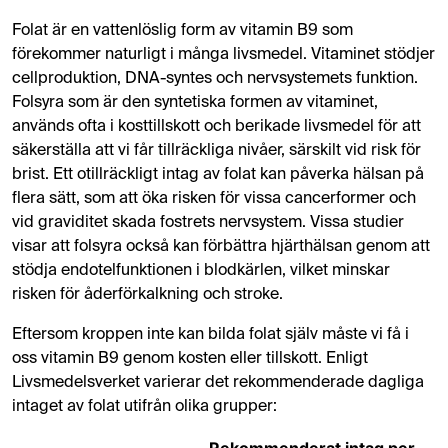
Folat är en vattenlöslig form av vitamin B9 som
förekommer naturligt i många livsmedel. Vitaminet stödjer
cellproduktion, DNA-syntes och nervsystemets funktion.
Folsyra som är den syntetiska formen av vitaminet,
används ofta i kosttillskott och berikade livsmedel för att
säkerställa att vi får tillräckliga nivåer, särskilt vid risk för
brist. Ett otillräckligt intag av folat kan påverka hälsan på
flera sätt, som att öka risken för vissa cancerformer och
vid graviditet skada fostrets nervsystem. Vissa studier
visar att folsyra också kan förbättra hjärthälsan genom att
stödja endotelfunktionen i blodkärlen, vilket minskar
risken för åderförkalkning och stroke.
Eftersom kroppen inte kan bilda folat själv måste vi få i
oss vitamin B9 genom kosten eller tillskott. Enligt
Livsmedelsverket varierar det rekommenderade dagliga
intaget av folat utifrån olika grupper: