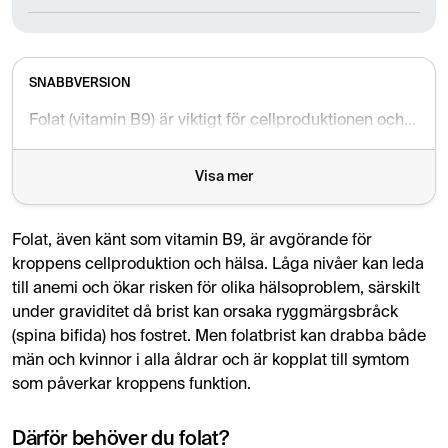
SNABBVERSION
Folat (vitamin B9) är viktigt för cellproduktionen och för att förebygga anemi och fosterskador. Låga folatnivåer kan ge trötthet, humörsvängningar och hjärtklappning. Gravida kvinnor rekommenderas att ta folsyratillskott. För att få tillräckligt med folat, ät folatrika livsmedel eller överväg kosttillskott.
Visa mer
Folat, även känt som vitamin B9, är avgörande för
kroppens cellproduktion och hälsa. Låga nivåer kan leda
till anemi och ökar risken för olika hälsoproblem, särskilt
under graviditet då brist kan orsaka ryggmärgsbråck
(spina bifida) hos fostret. Men folatbrist kan drabba både
män och kvinnor i alla åldrar och är kopplat till symtom
som påverkar kroppens funktion.
Därför behöver du folat?