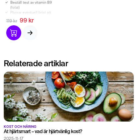
Beställ test av vitamin B9
(folat)
Påvisar eventuell brist på
folat
99 kr
119 kr
Indikation för eventuell
blodbrist.
Relaterade artiklar
KOST OCH NÄRING
Ät hjärtsmart – vad är hjärtvänlig kost?
2025-11-17