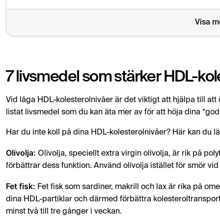
Olivolja:
Innehåller polyfenoler som ökar HDL och för
Visa m
Fet fisk:
Sardiner, makrill och lax är rika på omega-3 f
Havregryn:
Lösliga fibrer i havregryn hjälper till at
7 livsmedel som stärker HDL-kol
Antioxidantrika livsmedel:
Bär, rödbetor och grönkå
Vid låga HDL-kolesterolnivåer är det viktigt att hjälpa till att
Avokado:
Rik på enkelomättade fetter som förbättra
listat livsmedel som du kan äta mer av för att höja dina “god
Nötter:
Mandlar och valnötter innehåller hälsosamma
Har du inte koll på dina HDL-kolesterolnivåer? Här kan du l
Sojaprodukter:
Sojamjölk, tofu och edamame kan ö
Olivolja:
Olivolja, speciellt extra virgin olivolja, är rik på 
förbättrar dess funktion. Använd olivolja istället för smör vid
Livsmedel du bör undvika:
Undvik transfetter i friterad mat, processade desserter, f
Fet fisk:
Fet fisk som sardiner, makrill och lax är rika på ome
dina HDL-partiklar och därmed förbättra kolesteroltransporten
Upprätthåll en hälsosam livsstil med regelbunden motion,
minst två till tre gånger i veckan.