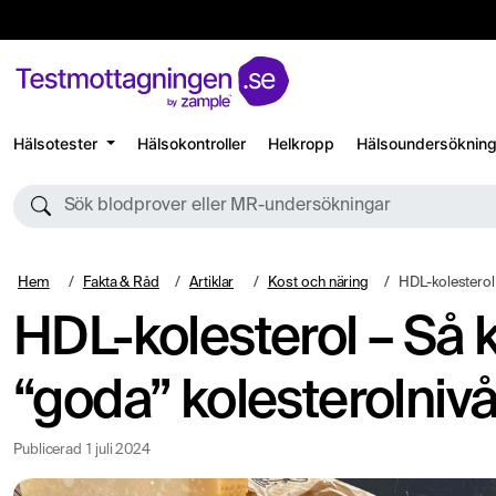
Hälsotester
Hälsokontroller
Helkropp
Hälsoundersökning
Sök blodprover eller MR-undersökningar
Hem
Fakta & Råd
Artiklar
Kost och näring
HDL-kolesterol – Så kan 
HDL-kolesterol – Så 
“goda” kolesterolniv
Publicerad
1 juli 2024