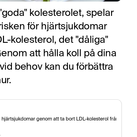
 "goda" kolesterolet, spelar
risken för hjärtsjukdomar
L-kolesterol, det "dåliga"
Genom att hålla koll på dina
id behov kan du förbättra
ur.
r hjärtsjukdomar genom att ta bort LDL-kolesterol från blodkärl
: