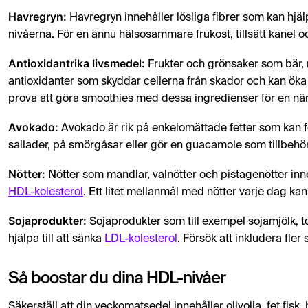
Havregryn:
Havregryn innehåller lösliga fibrer som kan hjäl
nivåerna. För en ännu hälsosammare frukost, tillsätt kanel oc
Antioxidantrika livsmedel:
Frukter och grönsaker som bär, r
antioxidanter som skyddar cellerna från skador och kan öka HDL
prova att göra smoothies med dessa ingredienser för en när
Avokado:
Avokado är rik på enkelomättade fetter som kan fö
sallader, på smörgåsar eller gör en guacamole som tillbehör
Nötter:
Nötter som mandlar, valnötter och pistagenötter inn
HDL-kolesterol
. Ett litet mellanmål med nötter varje dag kan
Sojaprodukter:
Sojaprodukter som till exempel sojamjölk,
hjälpa till att sänka
LDL-kolesterol
. Försök att inkludera fle
Så boostar du dina HDL-nivåer
Säkerställ att din veckomatsedel innehåller olivolja, fet fisk