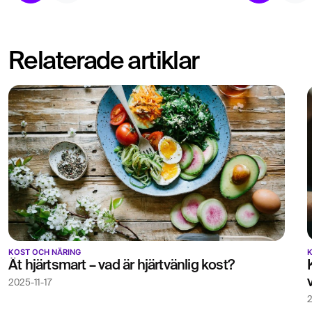
Relaterade artiklar
KOST OCH NÄRING
K
Ät hjärtsmart – vad är hjärtvänlig kost?
2025-11-17
2