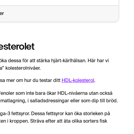
bättrar dess funktion. Används bäst i salladsdressingar och m
er
ettsyror. Ät fisk minst två gånger i veckan.
t sänka LDL-kolesterol utan att påverka HDL.
esterolet
l kan öka HDL-nivåerna. Prova smoothies med dessa ingredie
 öka dessa för att stärka hjärt-kärlhälsan. Här har vi
r HDL-nivåerna.
a” kolesterolnivåer.
 fetter som kan öka HDL.
äsa mer om hur du testar ditt
HDL-kolesterol
.
ka HDL och sänka LDL.
polyfenoler som inte bara ökar HDL-nivåerna utan också
 matlagning, i salladsdressingar eller som dip till bröd.
ryst pizza och margarin. Dessa sänker HDL och ökar LDL, vilket
ga-3 fettsyror. Dessa fettsyror kan öka storleken på
 i kroppen. Sträva efter att äta olika sorters fisk
 undvik rökning och överdriven alkoholkonsumtion för att stöd