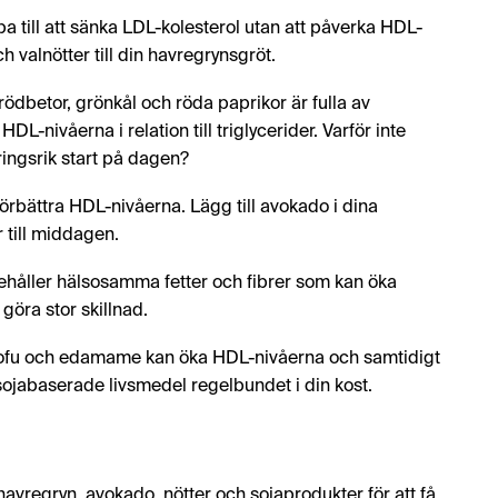
pa till att sänka LDL-kolesterol utan att påverka HDL-
h valnötter till din havregrynsgröt.
ödbetor, grönkål och röda paprikor är fulla av
-nivåerna i relation till triglycerider. Varför inte
ingsrik start på dagen?
rbättra HDL-nivåerna. Lägg till avokado i dina
 till middagen.
ehåller hälsosamma fetter och fibrer som kan öka
 göra stor skillnad.
 tofu och edamame kan öka HDL-nivåerna och samtidigt
r sojabaserade livsmedel regelbundet i din kost.
, havregryn, avokado, nötter och sojaprodukter för att få