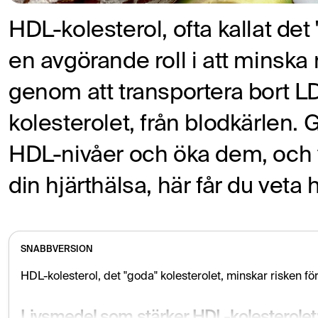
HDL-kolesterol, ofta kallat det
en avgörande roll i att minska 
genom att transportera bort LD
kolesterolet, från blodkärlen. 
HDL-nivåer och öka dem, och v
din hjärthälsa, här får du veta h
SNABBVERSION
HDL-kolesterol, det "goda" kolesterolet, minskar risken fö
Livsmedel som stärker HDL-kolesterolet