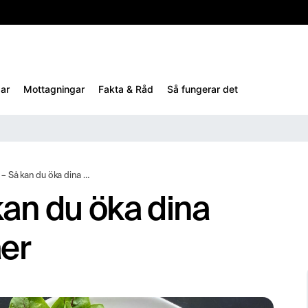
10%
TESTM10
ar
Mottagningar
Fakta & Råd
Så fungerar det
du öka dina “goda” kolesterolnivåer
kan du öka dina
åer