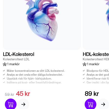
LDL-Kolesterol
HDL-koleste
Kolesteroltest LDL
Kolesteroltest HD
1 markör
1 markör
Mäter koncentrationen av ditt LDL-kolesterol.
Blodprov för HDL
Analys av det onda eller dåliga kolesterolet.
Analys av det god
Upptäck risk för hjärt- kärlsjukdom.
Identifierar risk 
Indikera på kost- eller livsstilsförändringar.
Ger insikt i din li
45 kr
89 kr
59 kr