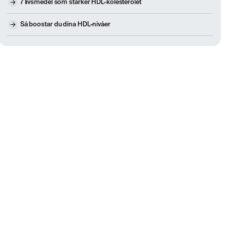
7 livsmedel som stärker HDL-kolesterolet
Så boostar du dina HDL-nivåer