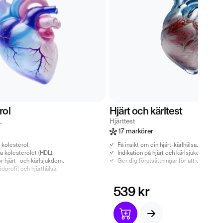
rol
Hjärt och kärltest
L
Hjärttest
17 markörer
-kolesterol.
Få insikt om din hjärt-kärlhälsa.
a kolesterolet (HDL).
Indikation på hjärt och kärlsjukdom.
för hjärt- och kärlsjukdom.
Ger dig förutsättningar för att optimera 
pidprofil och hjärthälsa.
539 kr