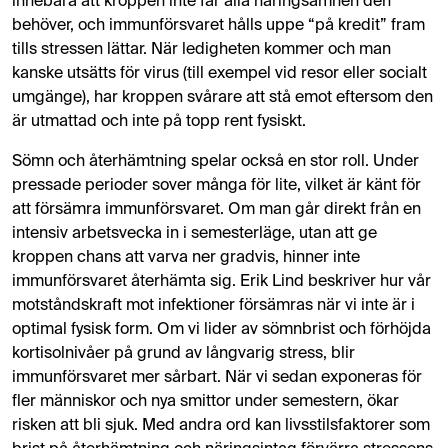
innebära att kroppen inte får alla näringsämnen den
behöver, och immunförsvaret hålls uppe “på kredit” fram
tills stressen lättar​. När ledigheten kommer och man
kanske utsätts för virus (till exempel vid resor eller socialt
umgänge), har kroppen svårare att stå emot eftersom den
är utmattad och inte på topp rent fysiskt​.
Sömn och återhämtning spelar också en stor roll. Under
pressade perioder sover många för lite, vilket är känt för
att försämra immunförsvaret. Om man går direkt från en
intensiv arbetsvecka in i semesterläge, utan att ge
kroppen chans att varva ner gradvis, hinner inte
immunförsvaret återhämta sig. Erik Lind beskriver hur vår
motståndskraft mot infektioner försämras när vi inte är i
optimal fysisk form. Om vi lider av sömnbrist och förhöjda
kortisolnivåer på grund av långvarig stress, blir
immunförsvaret mer sårbart. När vi sedan exponeras för
fler människor och nya smittor under semestern, ökar
risken att bli sjuk. Med andra ord kan livsstilsfaktorer som