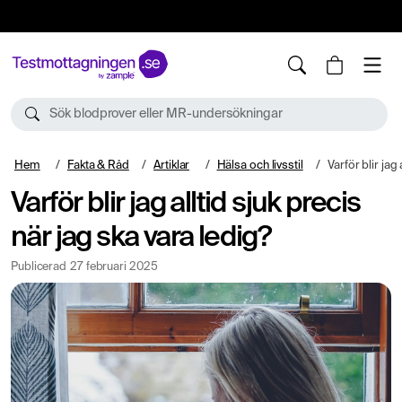
10%
TESTM10
Sök blodprover eller MR-undersökningar
Hem
Fakta & Råd
Artiklar
Hälsa och livsstil
Varför blir jag alltid 
Varför blir jag alltid sjuk precis
när jag ska vara ledig?
Publicerad
27 februari 2025