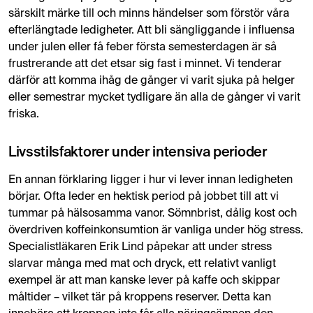
särskilt märke till och minns händelser som förstör våra
efterlängtade ledigheter. Att bli sängliggande i influensa
under julen eller få feber första semesterdagen är så
frustrerande att det etsar sig fast i minnet. Vi tenderar
därför att komma ihåg de gånger vi varit sjuka på helger
eller semestrar mycket tydligare än alla de gånger vi varit
friska​.
Livsstilsfaktorer under intensiva perioder
En annan förklaring ligger i hur vi lever innan ledigheten
börjar. Ofta leder en hektisk period på jobbet till att vi
tummar på hälsosamma vanor. Sömnbrist, dålig kost och
överdriven koffeinkonsumtion är vanliga under hög stress.
Specialistläkaren Erik Lind påpekar att under stress
slarvar många med mat och dryck, ett relativt vanligt
exempel är att man kanske lever på kaffe och skippar
måltider – vilket tär på kroppens reserver. Detta kan