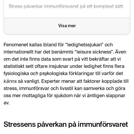
Stress påverkar immunförsvaret på ett komplext sätt. På ko
Utöver fysiologiska mekanismer spelar psykologin en roll. 
Visa mer
Livsstilsfaktorer som sömnbrist, dålig kost och hög arbet
Fenomenet är inte en medicinsk diagnos, men experter men
Fenomenet kallas ibland för “ledighetssjukan” och
internationellt har det benämnts “leisure sickness”. Även
om det inte finns data som svart på vitt bekräftar att vi
statistiskt sett oftare insjuknar under ledighet​ finns flera
fysiologiska och psykologiska förklaringar till varför det
känns
så vanligt. Experter menar att faktorer kopplade till
stress, immunförsvar och livsstil kan samverka och göra
oss mer mottagliga för sjukdom när vi äntligen slappnar
av.
Stressens påverkan på immunförsvaret