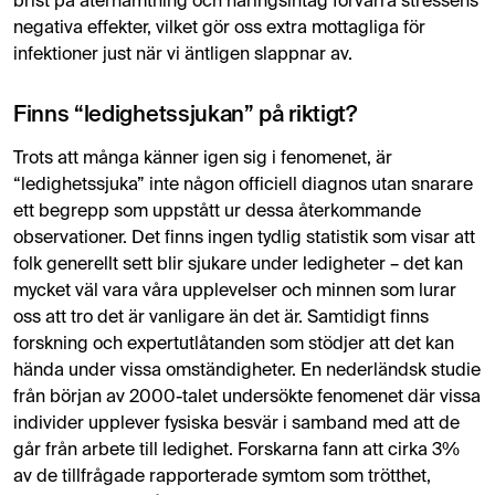
brist på återhämtning och näringsintag förvärra stressens
negativa effekter, vilket gör oss extra mottagliga för
infektioner just när vi äntligen slappnar av.
Finns “ledighetssjukan” på riktigt?
Trots att många känner igen sig i fenomenet, är
“ledighetssjuka” inte någon officiell diagnos utan snarare
ett begrepp som uppstått ur dessa återkommande
observationer. Det finns ingen tydlig statistik som visar att
folk generellt sett blir sjukare under ledigheter​ – det kan
mycket väl vara våra upplevelser och minnen som lurar
oss att tro det är vanligare än det är. Samtidigt finns
forskning och expertutlåtanden som stödjer att det kan
hända under vissa omständigheter. En nederländsk studie
från början av 2000-talet undersökte fenomenet där vissa
individer upplever fysiska besvär i samband med att de
går från arbete till ledighet. Forskarna fann att cirka 3%
av de tillfrågade rapporterade symtom som trötthet,