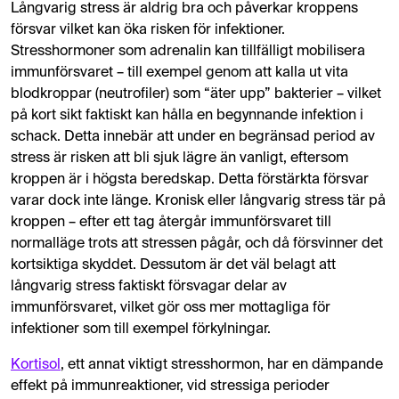
Långvarig stress är aldrig bra och påverkar kroppens
försvar vilket kan öka risken för infektioner.
Stresshormoner som adrenalin kan tillfälligt mobilisera
immunförsvaret – till exempel genom att kalla ut vita
blodkroppar (neutrofiler) som “äter upp” bakterier – vilket
på kort sikt faktiskt kan hålla en begynnande infektion i
schack​. Detta innebär att under en begränsad period av
stress är risken att bli sjuk lägre än vanligt, eftersom
kroppen är i högsta beredskap. Detta förstärkta försvar
varar dock inte länge. Kronisk eller långvarig stress tär på
kroppen – efter ett tag återgår immunförsvaret till
normalläge trots att stressen pågår, och då försvinner det
kortsiktiga skyddet​. Dessutom är det väl belagt att
långvarig stress faktiskt försvagar delar av
immunförsvaret, vilket gör oss mer mottagliga för
infektioner som till exempel förkylningar​.
Kortisol
, ett annat viktigt stresshormon, har en dämpande
effekt på immunreaktioner, vid stressiga perioder