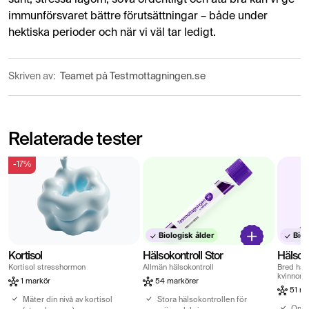
sunt, stressa lagom, sova ordentligt och äta bra kan vi ge
immunförsvaret bättre förutsättningar – både under
hektiska perioder och när vi väl tar ledigt​.
Skriven av:
Teamet på Testmottagningen.se
Relaterade tester
-17%
Biologisk ålder
Biol
Kortisol
Hälsokontroll Stor
Hälsok
Kortisol stresshormon
Allmän hälsokontroll
Bred häl
kvinnor
1 markör
54 markörer
51 ma
Mäter din nivå av kortisol
Stora hälsokontrollen för