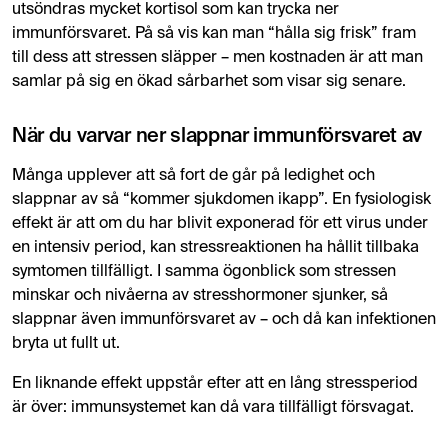
utsöndras mycket kortisol som kan trycka ner
immunförsvaret​. På så vis kan man “hålla sig frisk” fram
till dess att stressen släpper – men kostnaden är att man
samlar på sig en ökad sårbarhet som visar sig senare.
När du varvar ner slappnar immunförsvaret av
Många upplever att så fort de går på ledighet och
slappnar av så “kommer sjukdomen ikapp”. En fysiologisk
effekt är att om du har blivit exponerad för ett virus under
en intensiv period, kan stressreaktionen ha hållit tillbaka
symtomen tillfälligt. I samma ögonblick som stressen
minskar och nivåerna av stresshormoner sjunker, så
slappnar även immunförsvaret av – och då kan infektionen
bryta ut fullt ut​.
En liknande effekt uppstår efter att en lång stressperiod
är över: immunsystemet kan då vara tillfälligt försvagat.