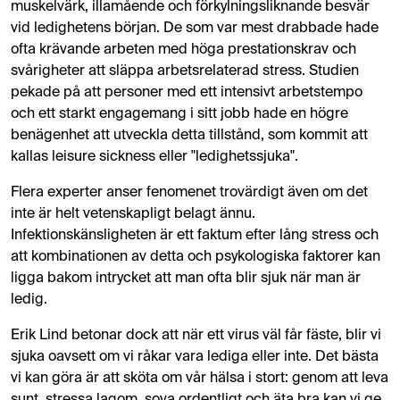
muskelvärk, illamående och förkylningsliknande besvär
vid ledighetens början. De som var mest drabbade hade
ofta krävande arbeten med höga prestationskrav och
svårigheter att släppa arbetsrelaterad stress. Studien
pekade på att personer med ett intensivt arbetstempo
och ett starkt engagemang i sitt jobb hade en högre
benägenhet att utveckla detta tillstånd, som kommit att
kallas leisure sickness eller "ledighetssjuka".
Flera experter anser fenomenet trovärdigt även om det
inte är helt vetenskapligt belagt ännu.
Infektionskänsligheten är ett faktum efter lång stress och
att kombinationen av detta och psykologiska faktorer kan
ligga bakom intrycket att man ofta blir sjuk när man är
ledig​.
Erik Lind betonar dock att när ett virus väl får fäste, blir vi
sjuka oavsett om vi råkar vara lediga eller inte​. Det bästa
vi kan göra är att sköta om vår hälsa i stort: genom att leva