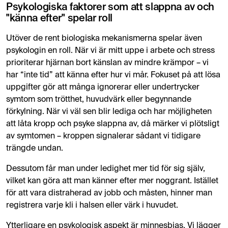
Psykologiska faktorer som att slappna av och
"känna efter" spelar roll
Utöver de rent biologiska mekanismerna spelar även
psykologin en roll. När vi är mitt uppe i arbete och stress
prioriterar hjärnan bort känslan av mindre krämpor – vi
har “inte tid” att känna efter hur vi mår. Fokuset på att lösa
uppgifter gör att många ignorerar eller undertrycker
symtom som trötthet, huvudvärk eller begynnande
förkylning. När vi väl sen blir lediga och har möjligheten
att låta kropp och psyke slappna av, då märker vi plötsligt
av symtomen – kroppen signalerar sådant vi tidigare
trängde undan​.
Dessutom får man under ledighet mer tid för sig själv,
vilket kan göra att man känner efter mer noggrant. Istället
för att vara distraherad av jobb och måsten, hinner man
registrera varje kli i halsen eller värk i huvudet.
Ytterligare en psykologisk aspekt är minnesbias. Vi lägger