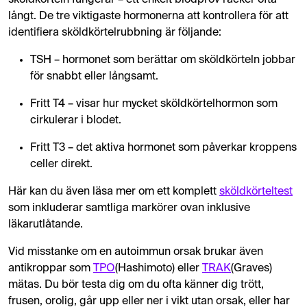
sköldkörteln fungerar – ett enkelt blodprov räcker ofta
långt. De tre viktigaste hormonerna att kontrollera för att
identifiera sköldkörtelrubbning är följande:
TSH – hormonet som berättar om sköldkörteln jobbar
för snabbt eller långsamt.
Fritt T4 – visar hur mycket sköldkörtelhormon som
cirkulerar i blodet.
Fritt T3 – det aktiva hormonet som påverkar kroppens
celler direkt.
Här kan du även läsa mer om ett komplett
sköldkörteltest
som inkluderar samtliga markörer ovan inklusive
läkarutlåtande.
Vid misstanke om en autoimmun orsak brukar även
antikroppar som
TPO
(Hashimoto) eller
TRAK
(Graves)
mätas. Du bör testa dig om du ofta känner dig trött,
frusen, orolig, går upp eller ner i vikt utan orsak, eller har