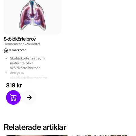
Sköldkörtelprov
Hormontest sköldkörtel
3 markörer
Sköldskörteltest som
mäter tre olika
sköldkörtelhormon.
Analys av
sköldkörtelhormonerna
T3, T4 och TSH.
319 kr
Ger dig insikt om en
eventuell obalans av dina
sköldkörtelhormoner.
Identifierar om du har en
under- eller överaktiv
sköldkörtel.
Relaterade artiklar