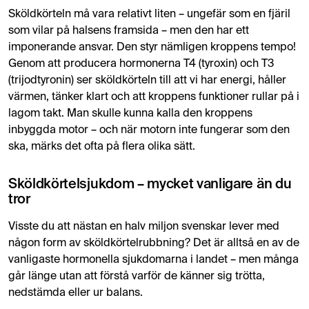
Sköldkörteln må vara relativt liten – ungefär som en fjäril
som vilar på halsens framsida – men den har ett
imponerande ansvar. Den styr nämligen kroppens tempo!
Genom att producera hormonerna T4 (tyroxin) och T3
(trijodtyronin) ser sköldkörteln till att vi har energi, håller
värmen, tänker klart och att kroppens funktioner rullar på i
lagom takt. Man skulle kunna kalla den kroppens
inbyggda motor – och när motorn inte fungerar som den
ska, märks det ofta på flera olika sätt.
Sköldkörtelsjukdom – mycket vanligare än du
tror
Visste du att nästan en halv miljon svenskar lever med
någon form av sköldkörtelrubbning? Det är alltså en av de
vanligaste hormonella sjukdomarna i landet – men många
går länge utan att förstå varför de känner sig trötta,
nedstämda eller ur balans.