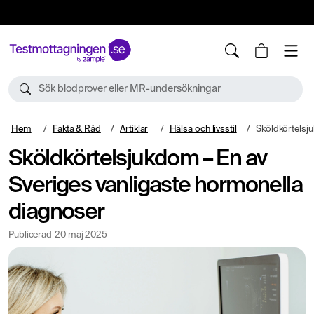
10%
TESTM10
Sök blodprover eller MR-undersökningar
Hem
Fakta & Råd
Artiklar
Hälsa och livsstil
Sköldkörtelsjukdom – En av 
Sköldkörtelsjukdom – En av
Sveriges vanligaste hormonella
diagnoser
Publicerad
20 maj 2025