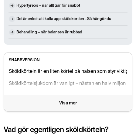
Hypertyreos – när allt går för snabbt
Det är enkelt att kolla upp sköldkörtlen - Så här gör du
Behandling – när balansen är rubbad
SNABBVERSION
Sköldkörteln är en liten körtel på halsen som styr viktiga
Sköldkörtelsjukdom är vanligt – nästan en halv miljon sve
Känner du dig trött utan orsak, har förändrad vikt eller k
Visa mer
Vad gör egentligen sköldkörteln?