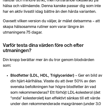
hållbar och mindre strikt, men fortfarande fokuserad på
hälsa och välmående. Denna kanske passar dig som inte
har en aktiv livsstil idag bättre än den hårda varianten.
Oavsett vilken version du väljer, är målet detsamma – att
skapa hälsosamma rutiner som varar längre än
utmaningens 75 dagar.
Varför testa dina värden före och efter
utmaningen?
Din kropp berättar mer än du tror genom blodvärden
som:
Blodfetter (LDL, HDL, Triglycerider)
– Ger en bild av
din hjärt-kärlhälsa. Visste du att över 50% av den
svenska befolkningen har högre blodfetter än vad
som rekommenderas? Ett förhöjt LDL-kolesterol (det
“onda” kolesterolet) kan effektivt sänkas till ett värde
under den rekommenderade maxgränsen (under 3.0