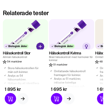
Relaterade tester
Biologisk ålder
Biologisk ålder
Biol
Hälsokontroll Stor
Hälsokontroll Kvinna
Hälsok
Allmän hälsokontroll
Bred hälsokontroll med hormoner för
Omfattan
kvinnor
54 markörer
48 ma
51 markörer
Stora hälsokontrollen för
Omfa
Omfattande hälsokontroll
män och kvinnor.
fram
framtagen för kvinnor.
Analys av 54
Anal
Analys av 51 markörer,
hälsomarkörer.
inkl
inklusive kvinnliga
Hjälper dig att identifiera
blod
hormoner, järnstatus och
avvikande blodvärden.
och 
1 895 kr
1 695 kr
1 69
sköldkörtel.
Biologisk ålder ingår.
Hjäl
Hjälper dig att upptäcka
avvi
avvikande blodvärden och
riskf
riskfaktorer.
Biol
Biologisk ålder och