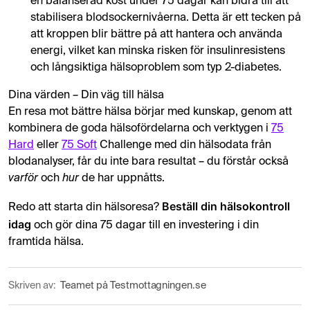
en balanserad kost under 75 dagar kan bidra till att
stabilisera blodsockernivåerna. Detta är ett tecken på
att kroppen blir bättre på att hantera och använda
energi, vilket kan minska risken för insulinresistens
och långsiktiga hälsoproblem som typ 2-diabetes.
Dina värden – Din väg till hälsa
En resa mot bättre hälsa börjar med kunskap, genom att
kombinera de goda hälsofördelarna och verktygen i
75
Hard
eller
75 Soft
Challenge med din hälsodata från
blodanalyser, får du inte bara resultat – du förstår också
varför
och
hur
de har uppnåtts.
Beställ din hälsokontroll
Redo att starta din hälsoresa?
idag
och gör dina 75 dagar till en investering i din
framtida hälsa.
Skriven av:
Teamet på Testmottagningen.se