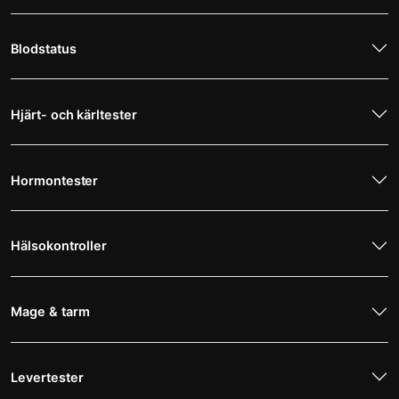
Blodstatus
Hjärt- och kärltester
Hormontester
Hälsokontroller
Mage & tarm
Levertester