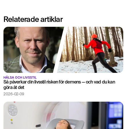
läkar
läkarutlåtande ingår.
Relaterade artiklar
HÄLSA OCH LIVSSTIL
Så påverkar din livsstil risken för demens — och vad du kan
göra åt det
2026-02-09