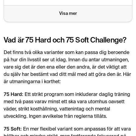
Boka en hälsokontroll, lämna prover och starta utmaningen
Visa mer
Redo att börja? Beställ din hälsokontroll idag!
Vad är 75 Hard och 75 Soft Challenge?
Det finns två olika varianter som kan passa dig beroende
på hur din livsstil ser ut idag. Innan du antar utmaningen,
vare sig det är den ena eller den andra, är det viktigt att
du själv har bestämt vad ditt mål med att göra den är. Här
är utmaningarna i korthet:
75 Hard:
Ett strikt program som inkluderar daglig träning
med två pass varav minst ett ska vara utomhus oavsett
väder, strikt kosthållning, vattenintag och mental
utveckling. Ingen avvikelse från reglerna tillåts.
75 Soft:
En mer flexibel variant som anpassas för att vara