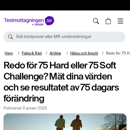
10%
TESTM10
Sök blodprover eller MR-undersökningar
Hem
Fakta & Råd
Artiklar
Hälsa och livsstil
Redo för 75 Hard eller 75 Soft Challenge
Redo för 75 Hard eller 75 Soft
Challenge? Mät dina värden
och se resultatet av 75 dagars
förändring
Publicerad
9 januari 2025