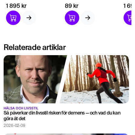
horm
avvikande blodvärden.
kärlsjukdom.
1 895 kr
89 kr
1 69
sköl
Biologisk ålder ingår.
Indikation på kost- eller
Hjäl
livsstilsförändringar.
avvi
riskf
Biol
läkar
Relaterade artiklar
HÄLSA OCH LIVSSTIL
Så påverkar din livsstil risken för demens — och vad du kan
göra åt det
2026-02-09