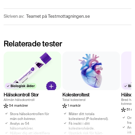
Skriven av:
Teamet på Testmottagningen.se
Relaterade tester
Biologisk ålder
Biol
Hälsokontroll Stor
Kolesteroltest
Hälsok
Allmän hälsokontroll
Total kolesterol
Bred häl
kvinnor
54 markörer
1 markör
51 ma
Stora hälsokontrollen för
Mäter ditt totala
Omfa
män och kvinnor.
kolesterol (P-kolesterol).
fram
Analys av 54
Få insikt i ditt
Anal
hälsomarkörer.
kolesterolvärde.
inklu
Hjälper dig att identifiera
Upptäck risk för hjärt-