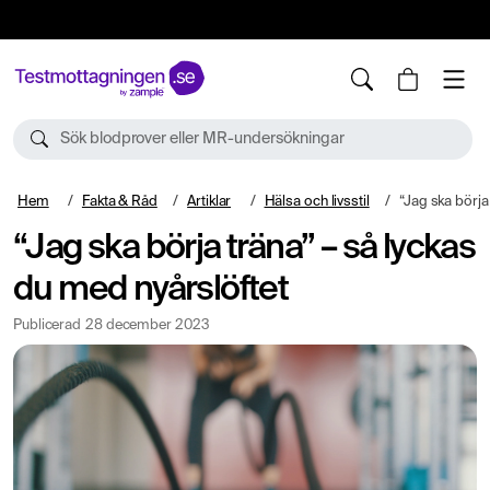
10%
TESTM10
Sök blodprover eller MR-undersökningar
Hem
Fakta & Råd
Artiklar
Hälsa och livsstil
“Jag ska börja träna”
“Jag ska börja träna” – så lyckas
du med nyårslöftet
Publicerad
28 december 2023