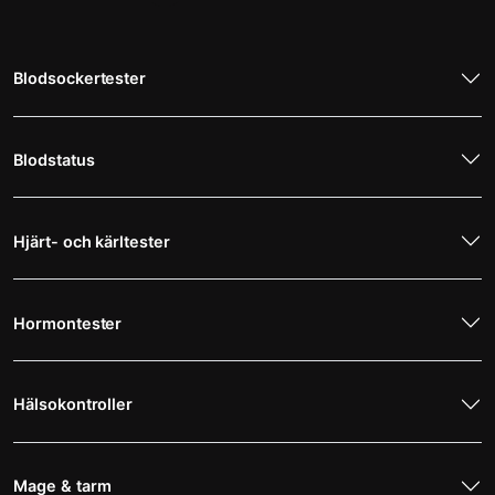
Blodsockertester
Blodstatus
Hjärt- och kärltester
Hormontester
Hälsokontroller
Mage & tarm