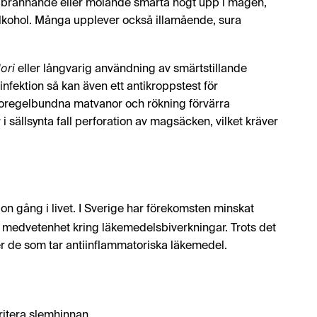
r brännande eller molande smärta högt upp i magen,
 alkohol. Många upplever också illamående, sura
ori
eller långvarig användning av smärtstillande
fektion så kan även ett antikroppstest för
 oregelbundna matvanor och rökning förvärra
 sällsynta fall perforation av magsäcken, vilket kräver
n gång i livet. I Sverige har förekomsten minskat
medvetenhet kring läkemedelsbiverkningar. Trots det
ller de som tar antiinflammatoriska läkemedel.
ritera slemhinnan.