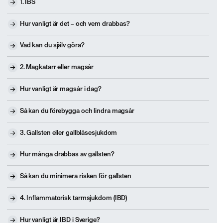
1. IBS
Hur vanligt är det – och vem drabbas?
Vad kan du själv göra?
2. Magkatarr eller magsår
Hur vanligt är magsår i dag?
Så kan du förebygga och lindra magsår
3. Gallsten eller gallblåsesjukdom
Hur många drabbas av gallsten?
Så kan du minimera risken för gallsten
4. Inflammatorisk tarmsjukdom (IBD)
Hur vanligt är IBD i Sverige?