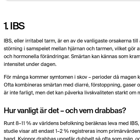
1. IBS
IBS, eller irritabel tarm, är en av de vanligaste orsakerna t
störning i samspelet mellan hjärnan och tarmen, vilket gör a
och hormonella förändringar. Smärtan kan kännas som kramp,
intensitet under dagen.
För många kommer symtomen i skov – perioder då magen krå
Ofta kombineras smärtan med diarré, förstoppning, gaser oc
är inte farligt, men det kan påverka livskvaliteten starkt om 
Hur vanligt är det – och vem drabbas?
Runt 8–11 % av världens befolkning beräknas leva med IBS,
studie visar att endast 1–2 % registreras inom primärvården
hand. Kvinnor drabbas ungefär dubbelt så ofta som män, oc