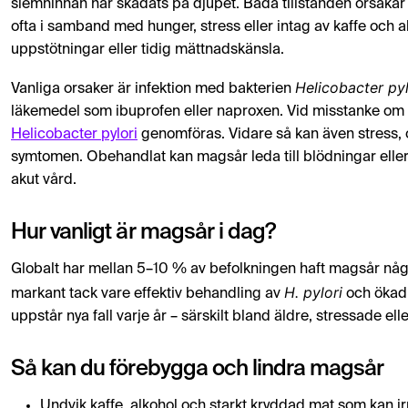
slemhinnan har skadats på djupet. Båda tillstånden orsaka
ofta i samband med hunger, stress eller intag av kaffe och
uppstötningar eller tidig mättnadskänsla.
Helicobacter pyl
Vanliga orsaker är infektion med bakterien
läkemedel som ibuprofen eller naproxen. Vid misstanke om in
Helicobacter pylori
genomföras. Vidare så kan även stress,
symtomen. Obehandlat kan magsår leda till blödningar eller i
akut vård.
Hur vanligt är magsår i dag?
Globalt har mellan 5–10 % av befolkningen haft magsår någo
H. pylori
markant tack vare effektiv behandling av
och ökad 
uppstår nya fall varje år – särskilt bland äldre, stressade e
Så kan du förebygga och lindra magsår
Undvik kaffe, alkohol och starkt kryddad mat som kan ir