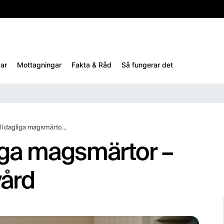
10%
TESTM10
ar
Mottagningar
Fakta & Råd
Så fungerar det
 magsmärtor – då behöver du söka vård
liga magsmärtor –
vård