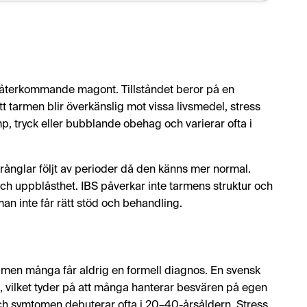
ill återkommande magont. Tillståndet beror på en
tt tarmen blir överkänslig mot vissa livsmedel, stress
 tryck eller bubblande obehag och varierar ofta i
nglar följt av perioder då den känns mer normal.
h uppblåsthet. IBS påverkar inte tarmens struktur och
man inte får rätt stöd och behandling.
 men många får aldrig en formell diagnos. En svensk
, vilket tyder på att många hanterar besvären på egen
h symtomen debuterar ofta i 20–40-årsåldern. Stress,