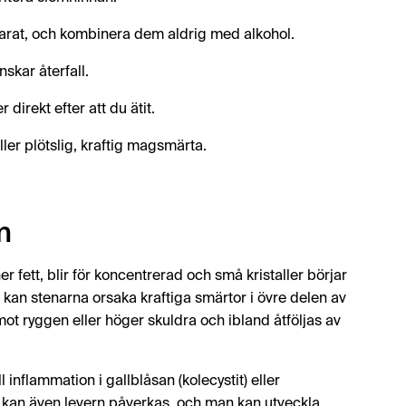
arat, och kombinera dem aldrig med alkohol.
skar återfall.
direkt efter att du ätit.
ler plötslig, kraftig magsmärta.
m
r fett, blir för koncentrerad och små kristaller börjar
 kan stenarna orsaka kraftiga smärtor i övre delen av
 mot ryggen eller höger skuldra och ibland åtföljas av
inflammation i gallblåsan (kolecystit) eller
all kan även levern påverkas, och man kan utveckla