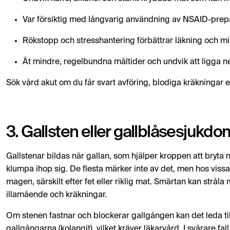
Var försiktig med långvarig användning av NSAID-prep
Rökstopp och stresshantering förbättrar läkning och min
Ät mindre, regelbundna måltider och undvik att ligga ner 
Sök vård akut om du får svart avföring, blodiga kräkningar el
3. Gallsten eller gallblåsesjukdo
Gallstenar bildas när gallan, som hjälper kroppen att bryta ne
klumpa ihop sig. De flesta märker inte av det, men hos vissa
magen, särskilt efter fet eller riklig mat. Smärtan kan stråla
illamående och kräkningar.
Om stenen fastnar och blockerar gallgången kan det leda till 
gallgångarna (kolangit), vilket kräver läkarvård. I svårare f