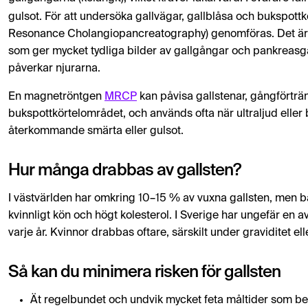
gulsot. För att undersöka gallvägar, gallblåsa och bukspottk
Resonance Cholangiopancreatography) genomföras. Det är 
som ger mycket tydliga bilder av gallgångar och pankreasgå
påverkar njurarna.
En magnetröntgen
MRCP
kan påvisa gallstenar, gångförträn
bukspottkörtelområdet, och används ofta när ultraljud eller bl
återkommande smärta eller gulsot.
Hur många drabbas av gallsten?
I västvärlden har omkring 10–15 % av vuxna gallsten, men ba
kvinnligt kön och högt kolesterol. I Sverige har ungefär en a
varje år. Kvinnor drabbas oftare, särskilt under graviditet el
Så kan du minimera risken för gallsten
Ät regelbundet och undvik mycket feta måltider som be