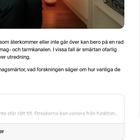
 som återkommer eller inte går över kan bero på en rad
i mag- och tarmkanalen. I vissa fall är smärtan ofarlig
ver utredning.
 magsmärtor, vad forskningen säger om hur vanliga de
Dagliga magsmärtor är en signal från kroppen att något inte står rätt till. Orsakerna kan variera från funktionella tillstånd som IBS till allvarligare sjukdomar som IBD eller magsår. Genom att uppmärksamma symtomen, göra livsstilsförändringar och vid behov boka en MR buk kan du ta ett aktivt steg mot att förstå och behandla orsaken bakom dina besvär.
er