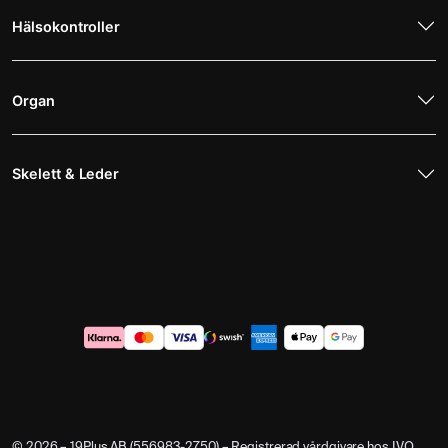
Hälsokontroller
Organ
Skelett & Leder
© 2026 – 19Plus AB (556983-2750) – Registrerad vårdgivare hos IVO