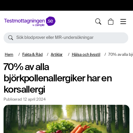
10%
TESTM10
Sök blodprover eller MR-undersökningar
Hem
Fakta & Råd
Artiklar
Hälsa och livsstil
70% av alla björkpol
70% av alla
björkpollenallergiker har en
korsallergi
Publicerad
12 april 2024