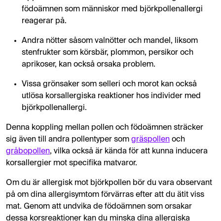
födoämnen som människor med björkpollenallergi
reagerar på.
Andra nötter såsom valnötter och mandel, liksom
stenfrukter som körsbär, plommon, persikor och
aprikoser, kan också orsaka problem.
Vissa grönsaker som selleri och morot kan också
utlösa korsallergiska reaktioner hos individer med
björkpollenallergi.
Denna koppling mellan pollen och födoämnen sträcker
sig även till andra pollentyper som
gräspollen
och
gråbopollen
, vilka också är kända för att kunna inducera
korsallergier mot specifika matvaror.
Om du är allergisk mot björkpollen bör du vara observant
på om dina allergisymtom förvärras efter att du ätit viss
mat. Genom att undvika de födoämnen som orsakar
dessa korsreaktioner kan du minska dina allergiska