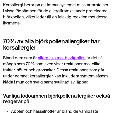
Korsallergi beror på att immunsystemet misstar proteiner
i vissa födoämnen för de allergiframkallande proteinerna i
björkpollen, vilket leder till en felaktig reaktion mot dessa
livsmedel.
70% av alla björkpollenallergiker har
korsallergier
Bland dem som är
allergiska mot björkpollen
är det så
många som 70% som även visar reaktioner mot olika
frukter, nötter och grönsaker. Dessa reaktioner, som går
under namnet korsallergier, kan inkludera symtom såsom
klåda i mun och svalg samt svullnad av läppar.
Vanliga födoämnen björkpollenallergiker också
reagerar på
Äpplen och hasselnötter är bland de vanligaste