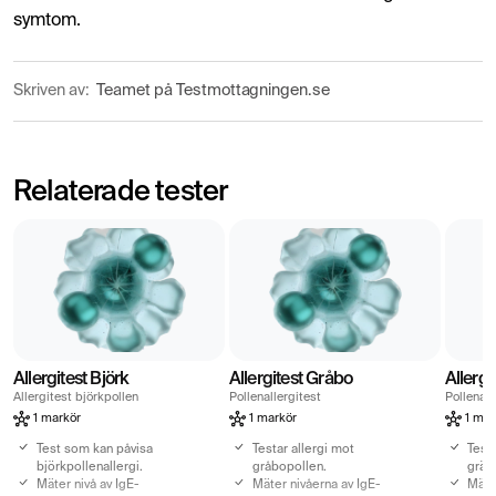
symtom.
Skriven av:
Teamet på Testmottagningen.se
Relaterade tester
Allergitest Björk
Allergitest Gråbo
Allergi
Allergitest björkpollen
Pollenallergitest
Pollenall
1 markör
1 markör
1 mar
Test som kan påvisa
Testar allergi mot
Testa
björkpollenallergi.
gråbopollen.
gräs
Mäter nivå av IgE-
Mäter nivåerna av IgE-
Mäte