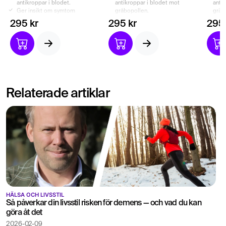
antikroppar i blodet.
antikroppar i blodet mot
anti
Ger insikt om symtom
gråbopollen.
gräs
beror på
Kan indikera på allergi
Kan 
295 kr
295 kr
295 
björkpollenallergi.
mot gråbopollen.
poll
Relaterade artiklar
HÄLSA OCH LIVSSTIL
Så påverkar din livsstil risken för demens — och vad du kan
göra åt det
2026-02-09