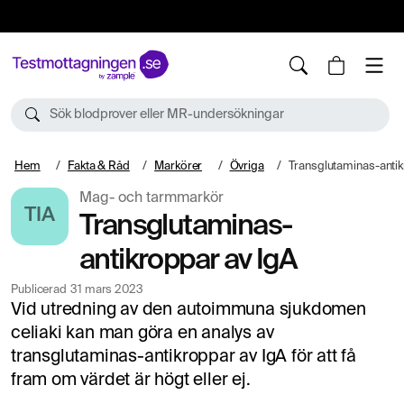
10%
TESTM10
Sök blodprover eller MR-undersökningar
Hem
Fakta & Råd
Markörer
Övriga
Transglutaminas-antik
Mag- och tarmmarkör
TIA
Transglutaminas-
antikroppar av IgA
Publicerad
31 mars 2023
Vid utredning av den autoimmuna sjukdomen
celiaki kan man göra en analys av
transglutaminas-antikroppar av IgA för att få
fram om värdet är högt eller ej.