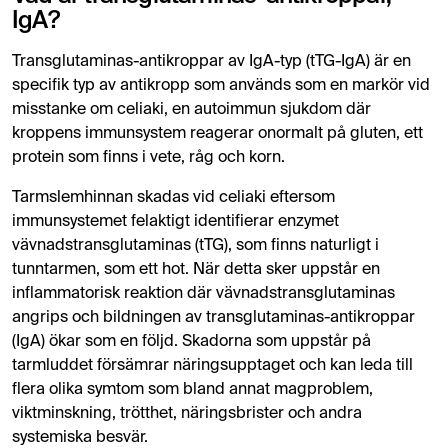
IgA?
Transglutaminas-antikroppar av IgA-typ (tTG-IgA) är en
specifik typ av antikropp som används som en markör vid
misstanke om celiaki, en autoimmun sjukdom där
kroppens immunsystem reagerar onormalt på gluten, ett
protein som finns i vete, råg och korn.
Tarmslemhinnan skadas vid celiaki eftersom
immunsystemet felaktigt identifierar enzymet
vävnadstransglutaminas (tTG), som finns naturligt i
tunntarmen, som ett hot. När detta sker uppstår en
inflammatorisk reaktion där vävnadstransglutaminas
angrips och bildningen av transglutaminas-antikroppar
(IgA) ökar som en följd. Skadorna som uppstår på
tarmluddet försämrar näringsupptaget och kan leda till
flera olika symtom som bland annat magproblem,
viktminskning, trötthet, näringsbrister och andra
systemiska besvär.