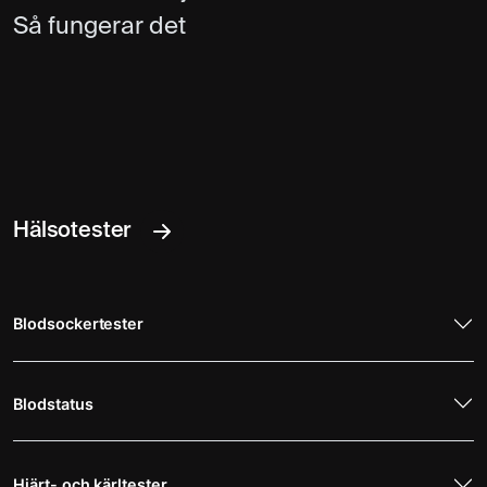
Så fungerar det
Hälsotester
Blodsockertester
Blodstatus
Hjärt- och kärltester