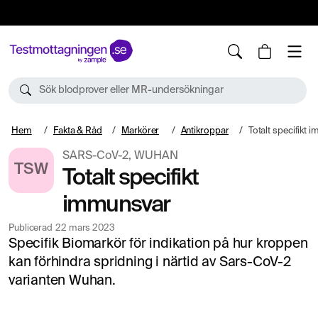
10%
TESTM10
Sök blodprover eller MR-undersökningar
Hem
Fakta & Råd
Markörer
Antikroppar
Totalt specifikt
SARS-CoV-2, WUHAN
TSW
Totalt specifikt
immunsvar
Publicerad
22 mars 2023
Specifik Biomarkör för indikation på hur kroppen
kan förhindra spridning i närtid av Sars-CoV-2
varianten Wuhan.