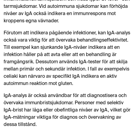
tarmsjukdomar. Vid autoimmuna sjukdomar kan förhöjda
nivåer av IgA också indikera en immunrespons mot
kroppens egna vävnader.
Förutom att indikera pågående infektioner, kan IgA-analys
också vara viktig för att övervaka behandlingseffektivitet.
Till exempel kan sjunkande IgA-nivåer indikera att en
infektion håller på att avta eller att en behandling är
framgångsrik. Dessutom används IgA-tester för att skilja
mellan primär och sekundär infektion. I fall av exempelvis
celiaki kan närvaro av specifikt IgA indikera en aktiv
autoimmun reaktion mot gluten.
IgA-analys är också användbar för att diagnostisera och
övervaka immunbristsjukdomar. Personer med selektiv
IgA-brist har låga eller obefintliga nivåer av IgA, vilket gör
IgA-mätningar viktiga för diagnos och övervakning av
dessa tillstånd.