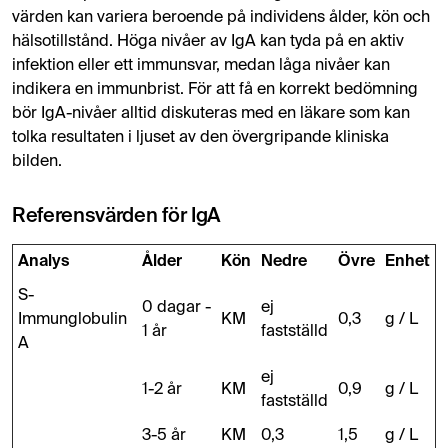
värden kan variera beroende på individens ålder, kön och
hälsotillstånd. Höga nivåer av IgA kan tyda på en aktiv
infektion eller ett immunsvar, medan låga nivåer kan
indikera en immunbrist. För att få en korrekt bedömning
bör IgA-nivåer alltid diskuteras med en läkare som kan
tolka resultaten i ljuset av den övergripande kliniska
bilden.
Referensvärden för IgA
Analys
Ålder
Kön
Nedre
Övre
Enhet
S-
0 dagar -
ej
Immunglobulin
KM
0,3
g / L
1 år
fastställd
A
ej
1-2 år
KM
0,9
g / L
fastställd
3-5 år
KM
0,3
1,5
g / L