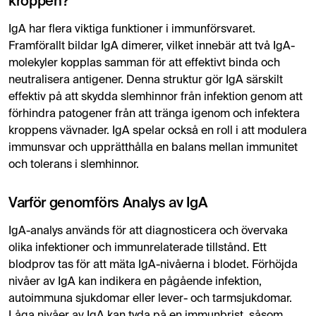
kroppen?
IgA har flera viktiga funktioner i immunförsvaret.
Framförallt bildar IgA dimerer, vilket innebär att två IgA-
molekyler kopplas samman för att effektivt binda och
neutralisera antigener. Denna struktur gör IgA särskilt
effektiv på att skydda slemhinnor från infektion genom att
förhindra patogener från att tränga igenom och infektera
kroppens vävnader. IgA spelar också en roll i att modulera
immunsvar och upprätthålla en balans mellan immunitet
och tolerans i slemhinnor.
Varför genomförs Analys av IgA
IgA-analys används för att diagnosticera och övervaka
olika infektioner och immunrelaterade tillstånd. Ett
blodprov tas för att mäta IgA-nivåerna i blodet. Förhöjda
nivåer av IgA kan indikera en pågående infektion,
autoimmuna sjukdomar eller lever- och tarmsjukdomar.
Låga nivåer av IgA kan tyda på en immunbrist, såsom