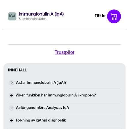
Immunglobulin A (IgA)
119 kr
IGA
Slemhinneinfektion
Trustpilot
INNEHÅLL
Vad är Immunglobulin A (IgA)?
Vilken funktion har Immunglobulin A i kroppen?
Varför genomförs Analys av IgA
Tolkning av IgA vid diagnostik