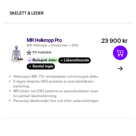
SKELETT & LEDER
MR Helkropp Pro
23 900 kr
MR Helkropp + blodprover + EKG
101 markörer
Biologisk ålder
Läkarutlåtande
Samtal ingår
Helkropps-MR, 70+ blodanalyser och biologisk ålder.
5 dygns långtids-EKG granskat av specialistläkare i
kardiologi.
MR-bilder och EKG bedöms av specialistläkare innan
en samlad läkarbedömning.
Personlig läkarkontakt före och efter undersökningen.