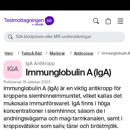
10%
TESTM10
Sök blodprover eller MR-undersökningar
Hem
Fakta & Råd
Markörer
Antikroppar
Immunglobulin A 
IgA Antikropp
IGA
Immunglobulin A (IgA)
Publicerad
16 oktober 2023
Immunglobulin A (IgA) är en viktig antikropp för
kroppens slemhinneimmunitet, vilket kallas det
mukosala immunförsvaret. IgA finns i höga
koncentrationer i slemhinnor, såsom de i
andningsvägarna och mag-tarmkanalen, samt i
kroppsvätskor som saliv, tårar och bröstmjölk.