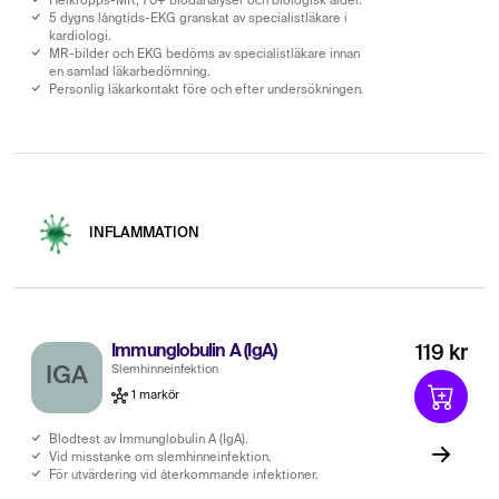
Helkropps-MR, 70+ blodanalyser och biologisk ålder.
5 dygns långtids-EKG granskat av specialistläkare i
kardiologi.
MR-bilder och EKG bedöms av specialistläkare innan
en samlad läkarbedömning.
Personlig läkarkontakt före och efter undersökningen.
INFLAMMATION
Immunglobulin A (IgA)
119 kr
Slemhinneinfektion
IGA
1 markör
Blodtest av Immunglobulin A (IgA).
Vid misstanke om slemhinneinfektion.
För utvärdering vid återkommande infektioner.