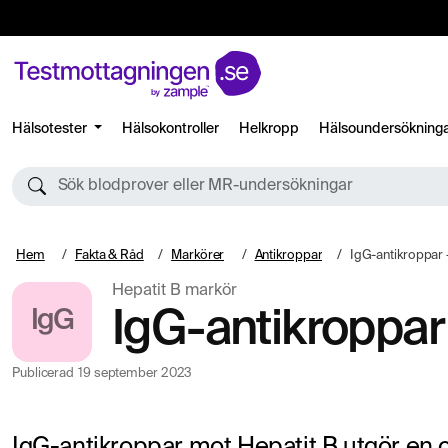
Hälsotester
Hälsokontroller
Helkropp
Hälsoundersökning
Sök blodprover eller MR-undersökningar
Hem
Fakta & Råd
Markörer
Antikroppar
IgG-antikroppar 
Hepatit B markör
IgG
IgG-antikroppar 
Publicerad
19 september 2023
IgG-antikroppar mot Hepatit B utgör en