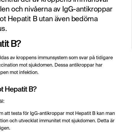
llen och nivåerna av IgG-antikroppar
mot Hepatit B utan även bedöma
us.
tit B?
bildas av kroppens immunsystem som svar på tidigare
vaccination mot sjukdomen. Dessa antikroppar har
pen mot infektion.
t Hepatit B?
äl:
 att testa för IgG-antikroppar mot Hepatit B kan man
ektion och utvecklat immunitet mot sjukdomen. Detta är
 igen.