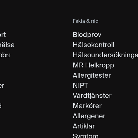
Fakta & råd
rt
Blodprov
hälsa
Hälsokontroll
bb
Hälsoundersökninga
MR Helkropp
Allergitester
er
NIPT
Vårdtjänster
d
Markörer
Allergener
Artiklar
Symtom