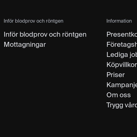
Inför blodprov och röntgen
Information
Inför blodprov och röntgen
Presentko
Mottagningar
Företags
Lediga jo
Köpvillkor
Priser
Kampanj
Om oss
Trygg vår