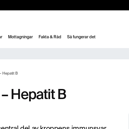
10%
TESTM10
ar
Mottagningar
Fakta & Råd
Så fungerar det
– Hepatit B
– Hepatit B
 central del av kroppens immunsvar