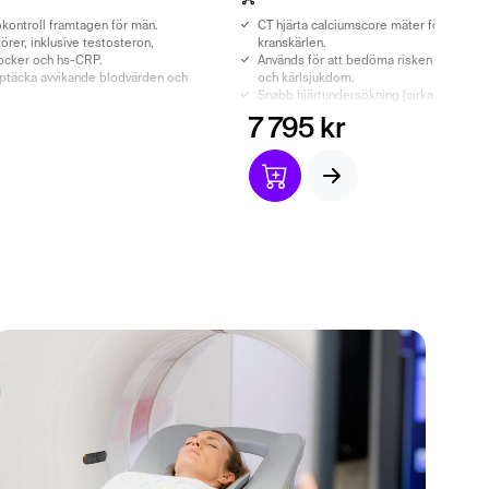
kontroll framtagen för män.
CT hjärta calciumscore mäter förkalkning
örer, inklusive testosteron,
kranskärlen.
socker och hs-CRP.
Används för att bedöma risken för framti
pptäcka avvikande blodvärden och
och kärlsjukdom.
Snabb hjärtundersökning (cirka 10–15 min
ch läkarutlåtande ingår.
kontrastmedel.
7 795 kr
Medicinsk bedömning av specialistläkar
radiologiskt utlåtande ingår.