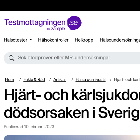
Hälsotester
Hälsokontroller
Helkropp
Hälsoundersökning
Sök blodprover eller MR-undersökningar
Hem
Fakta & Råd
Artiklar
Hälsa och livsstil
Hjärt- och kärlsjukdoma
Hjärt- och kärlsjukdo
dödsorsaken i Sveri
Publicerad
10 februari 2023