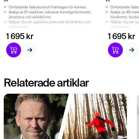
Omfattande hälsokontroll framtagen för kvinnor.
Omfattande hälso
Analys av 51 markörer, inklusive kvinnliga hormoner,
Analys av 48 mark
järnstatus och sköldkörtel.
blodfetter, blod
Hjälper dig att upptäcka avvikande blodvärden och
Hjälper dig att u
riskfaktorer.
riskfaktorer.
Biologisk ålder och läkarutlåtande ingår.
Biologisk ålder o
1 695 kr
1 695 kr
Relaterade artiklar