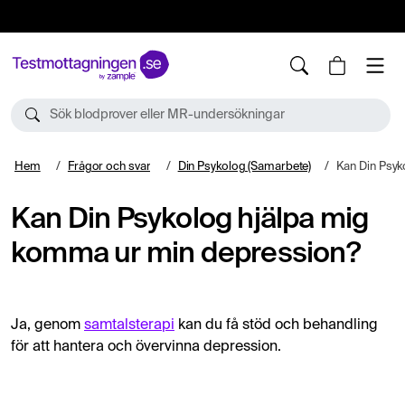
10%
TESTM10
Sök blodprover eller MR-undersökningar
Hem
Frågor och svar
Din Psykolog (Samarbete)
Kan Din Psykolog hj
Kan Din Psykolog hjälpa mig
komma ur min depression?
Ja, genom
samtalsterapi
kan du få stöd och behandling
för att hantera och övervinna depression.