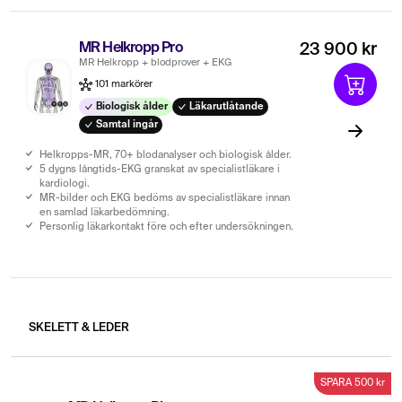
MR Helkropp Pro
23 900 kr
MR Helkropp + blodprover + EKG
101 markörer
Biologisk ålder
Läkarutlåtande
Samtal ingår
Helkropps-MR, 70+ blodanalyser och biologisk ålder.
5 dygns långtids-EKG granskat av specialistläkare i
kardiologi.
MR-bilder och EKG bedöms av specialistläkare innan
en samlad läkarbedömning.
Personlig läkarkontakt före och efter undersökningen.
SKELETT & LEDER
SPARA 500 kr