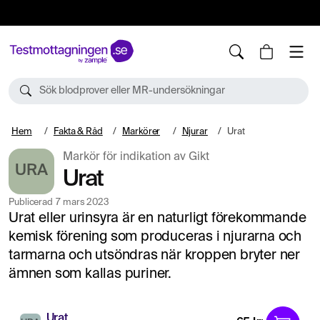
10%
TESTM10
Sök blodprover eller MR-undersökningar
Hem
Fakta & Råd
Markörer
Njurar
Urat
Markör för indikation av Gikt
URA
Urat
Publicerad
7 mars 2023
Urat eller urinsyra är en naturligt förekommande
kemisk förening som produceras i njurarna och
tarmarna och utsöndras när kroppen bryter ner
ämnen som kallas puriner.
Urat