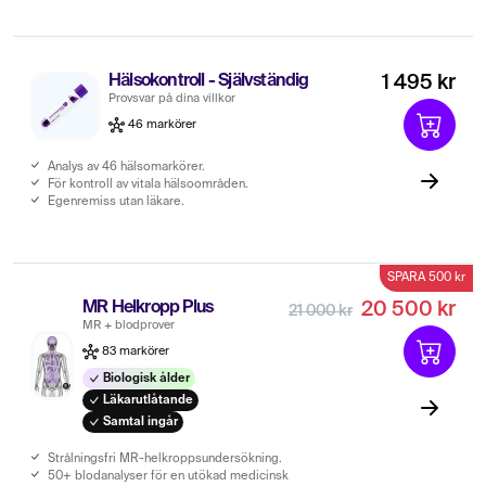
Hälsokontroll - Självständig
1 495 kr
Provsvar på dina villkor
46 markörer
Analys av 46 hälsomarkörer.
För kontroll av vitala hälsoområden.
Egenremiss utan läkare.
SPARA 500 kr
MR Helkropp Plus
20 500 kr
21 000 kr
MR + blodprover
83 markörer
Biologisk ålder
Läkarutlåtande
Samtal ingår
Strålningsfri MR-helkroppsundersökning.
50+ blodanalyser för en utökad medicinsk