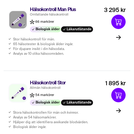
Hälsokontroll Man Plus
3 295 kr
Omfattande hälsokontroll
66 markörer
Biologisk ålder
Läkarutlåtande
Stor hälsokontroll för män.
65 hälsotester & biologisk ålder ingår.
För djupare insikt i din hälsodata.
Analys av 10 olika hälsoområden.
Hälsokontroll Stor
1 895 kr
Allmän hälsokontroll
54 markörer
Biologisk ålder
Läkarutlåtande
Stora hälsokontrollen för män och kvinnor.
Analys av 54 hälsomarkörer.
Hjälper dig att identifiera avvikande blodvärden.
Biologisk ålder ingår.