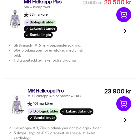
MR Helkropp Plus
20 500 kr
21 000 kr
MR + blodprover
83 markörer
Biologisk ålder
Läkarutlåtande
Samtal ingår
Strålningsfri MR-helkroppsundersökning.
50+ blodanalyser för en utökad medicinsk
bild.
Tidig upptäckt av risker och sjukdomar.
MR Helkropp Pro
23 900 kr
MR Helkropp + blodprover + EKG
101 markörer
Biologisk ålder
Läkarutlåtande
Samtal ingår
Helkropps-MR, 70+ blodanalyser och biologisk ålder.
5 dygns långtids-EKG granskat av specialistläkare i
kardiologi.