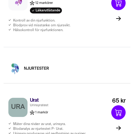
12 markörer
Läkarutlåtande
Kontroll av din njurfunktion.
Blodprov vid misstanke om njursvikt.
Hälsokontroll för njurfunktionen.
NJURTESTER
Urat
65 kr
Urinsyratest
URA
1 markör
Mäter dina nivåer av urat, urinsyra.
Blodanalys av njurtestet P- Urat.
Urinsyra produceras vid nedbrytning av puriner.