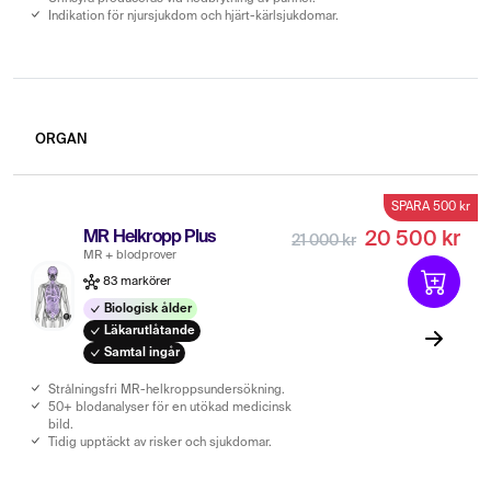
Indikation för njursjukdom och hjärt-kärlsjukdomar.
ORGAN
SPARA 500 kr
MR Helkropp Plus
20 500 kr
21 000 kr
MR + blodprover
83 markörer
Biologisk ålder
Läkarutlåtande
Samtal ingår
Strålningsfri MR-helkroppsundersökning.
50+ blodanalyser för en utökad medicinsk
bild.
Tidig upptäckt av risker och sjukdomar.