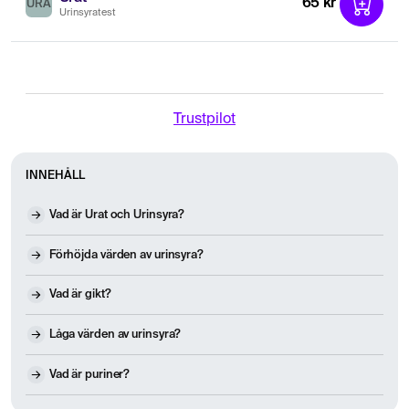
65 kr
URA
Urinsyratest
Trustpilot
INNEHÅLL
Vad är Urat och Urinsyra?
Förhöjda värden av urinsyra?
Vad är gikt?
Låga värden av urinsyra?
Vad är puriner?