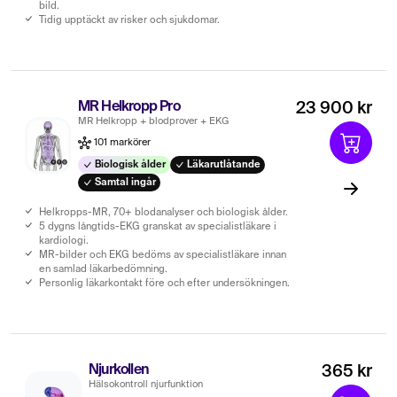
bild.
Tidig upptäckt av risker och sjukdomar.
MR Helkropp Pro
23 900 kr
MR Helkropp + blodprover + EKG
101 markörer
Biologisk ålder
Läkarutlåtande
Samtal ingår
Helkropps-MR, 70+ blodanalyser och biologisk ålder.
5 dygns långtids-EKG granskat av specialistläkare i
kardiologi.
MR-bilder och EKG bedöms av specialistläkare innan
en samlad läkarbedömning.
Personlig läkarkontakt före och efter undersökningen.
Njurkollen
365 kr
Hälsokontroll njurfunktion